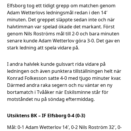
Elfsborg tog ett tidigt grepp om matchen genom
Adam Wetterlovs ledningsmål redan i den 14′
minuten. Det greppet släppte sedan inte och när
halvtimman var spelad ökade det markant. Först
genom Nils Roströms mål till 2-0 och bara minuten
senare kunde Adam Wetterlov göra 3-0. Det gav en
stark ledning att spela vidare på.
I andra halvlek kunde gulsvart rida vidare på
ledningen och även punktera tillställningen helt när
Konrad Folkesson satte 4-0 med tjugo minuter kvar.
Därmed andra raka segern och nu väntar en ny
bortamatch i Tvååker när Eskilsminne står för
motståndet nu på söndag eftermiddag.
Utsiktens BK – IF Elfsborg 0-4 (0-3)
Mål: 0-1 Adam Wetterlov 14′, 0-2 Nils Roström 32′, 0-