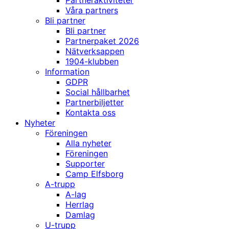
Partneraktiviteter
Våra partners
Bli partner
Bli partner
Partnerpaket 2026
Nätverksappen
1904-klubben
Information
GDPR
Social hållbarhet
Partnerbiljetter
Kontakta oss
Nyheter
Föreningen
Alla nyheter
Föreningen
Supporter
Camp Elfsborg
A-trupp
A-lag
Herrlag
Damlag
U-trupp