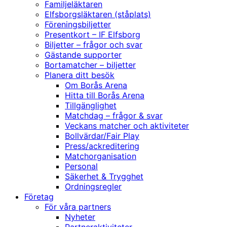
Familjeläktaren
Elfsborgsläktaren (ståplats)
Föreningsbiljetter
Presentkort – IF Elfsborg
Biljetter – frågor och svar
Gästande supporter
Bortamatcher – biljetter
Planera ditt besök
Om Borås Arena
Hitta till Borås Arena
Tillgänglighet
Matchdag – frågor & svar
Veckans matcher och aktiviteter
Bollvärdar/Fair Play
Press/ackreditering
Matchorganisation
Personal
Säkerhet & Trygghet
Ordningsregler
Företag
För våra partners
Nyheter