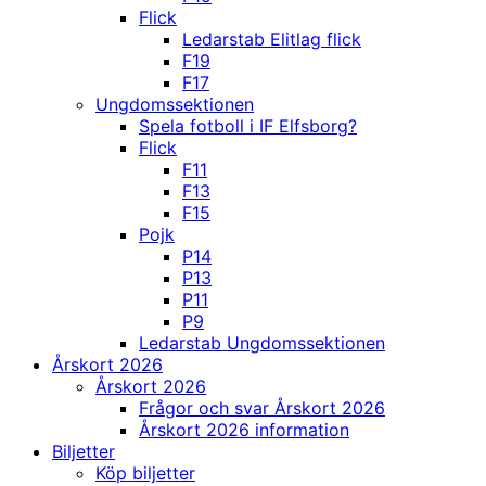
Flick
Ledarstab Elitlag flick
F19
F17
Ungdomssektionen
Spela fotboll i IF Elfsborg?
Flick
F11
F13
F15
Pojk
P14
P13
P11
P9
Ledarstab Ungdomssektionen
Årskort 2026
Årskort 2026
Frågor och svar Årskort 2026
Årskort 2026 information
Biljetter
Köp biljetter