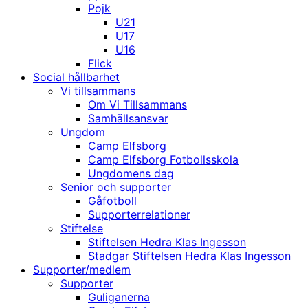
Pojk
U21
U17
U16
Flick
Social hållbarhet
Vi tillsammans
Om Vi Tillsammans
Samhällsansvar
Ungdom
Camp Elfsborg
Camp Elfsborg Fotbollsskola
Ungdomens dag
Senior och supporter
Gåfotboll
Supporterrelationer
Stiftelse
Stiftelsen Hedra Klas Ingesson
Stadgar Stiftelsen Hedra Klas Ingesson
Supporter/medlem
Supporter
Guliganerna