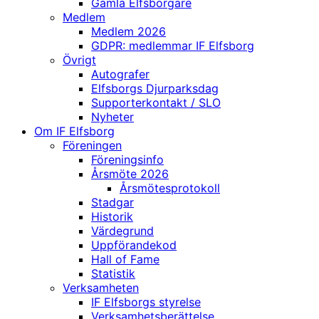
Gamla Elfsborgare
Medlem
Medlem 2026
GDPR: medlemmar IF Elfsborg
Övrigt
Autografer
Elfsborgs Djurparksdag
Supporterkontakt / SLO
Nyheter
Om IF Elfsborg
Föreningen
Föreningsinfo
Årsmöte 2026
Årsmötesprotokoll
Stadgar
Historik
Värdegrund
Uppförandekod
Hall of Fame
Statistik
Verksamheten
IF Elfsborgs styrelse
Verksamhetsberättelse