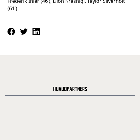
Frederik Ihler (46’), Dion Krasniqi, Taylor Silverholt
(61’).
HUVUDPARTNERS