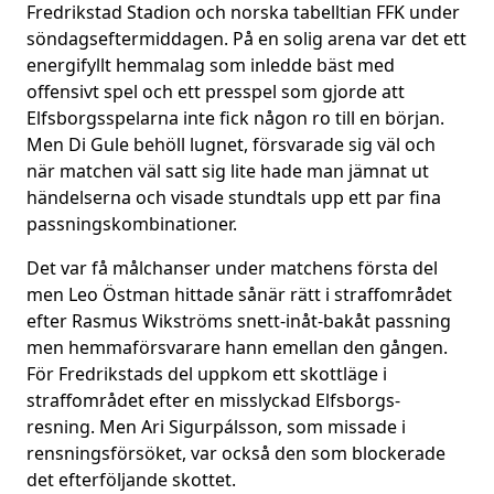
Fredrikstad Stadion och norska tabelltian FFK under
söndagseftermiddagen. På en solig arena var det ett
energifyllt hemmalag som inledde bäst med
offensivt spel och ett presspel som gjorde att
Elfsborgsspelarna inte fick någon ro till en början.
Men Di Gule behöll lugnet, försvarade sig väl och
när matchen väl satt sig lite hade man jämnat ut
händelserna och visade stundtals upp ett par fina
passningskombinationer.
Det var få målchanser under matchens första del
men Leo Östman hittade sånär rätt i straffområdet
efter Rasmus Wikströms snett-inåt-bakåt passning
men hemmaförsvarare hann emellan den gången.
För Fredrikstads del uppkom ett skottläge i
straffområdet efter en misslyckad Elfsborgs-
resning. Men Ari Sigurpálsson, som missade i
rensningsförsöket, var också den som blockerade
det efterföljande skottet.