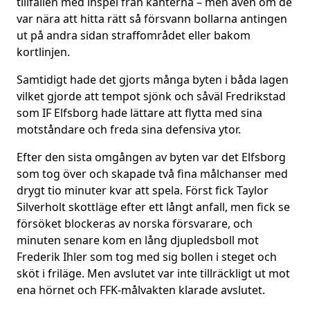
tillfällen med inspel från kanterna – men även om de
var nära att hitta rätt så försvann bollarna antingen
ut på andra sidan straffområdet eller bakom
kortlinjen.
Samtidigt hade det gjorts många byten i båda lagen
vilket gjorde att tempot sjönk och såväl Fredrikstad
som IF Elfsborg hade lättare att flytta med sina
motståndare och freda sina defensiva ytor.
Efter den sista omgången av byten var det Elfsborg
som tog över och skapade två fina målchanser med
drygt tio minuter kvar att spela. Först fick Taylor
Silverholt skottläge efter ett långt anfall, men fick se
försöket blockeras av norska försvarare, och
minuten senare kom en lång djupledsboll mot
Frederik Ihler som tog med sig bollen i steget och
sköt i friläge. Men avslutet var inte tillräckligt ut mot
ena hörnet och FFK-målvakten klarade avslutet.