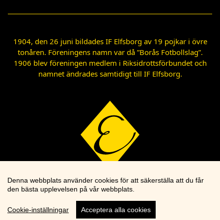
1904, den 26 juni bildades IF Elfsborg av 19 pojkar i övre
tonåren. Föreningens namn var då ”Borås Fotbollslag”.
1906 blev föreningen medlem i Riksidrottsförbundet och
namnet ändrades samtidigt till IF Elfsborg.
Denna webbplats använder cookies för att säkerställa att du får
den bästa upplevelsen på vår webbplats.
Cookie-inställningar
Acceptera alla cookies
Cookie knapp