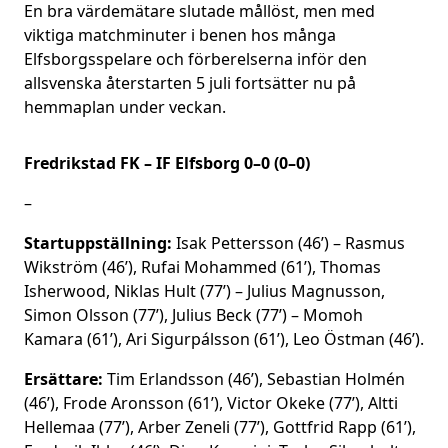
En bra värdemätare slutade mållöst, men med
viktiga matchminuter i benen hos många
Elfsborgsspelare och förberelserna inför den
allsvenska återstarten 5 juli fortsätter nu på
hemmaplan under veckan.
Fredrikstad FK – IF Elfsborg 0–0 (0–0)
–
Startuppställning:
Isak Pettersson (46’) – Rasmus
Wikström (46’), Rufai Mohammed (61’), Thomas
Isherwood, Niklas Hult (77’) – Julius Magnusson,
Simon Olsson (77’), Julius Beck (77’) – Momoh
Kamara (61’), Ari Sigurpálsson (61’), Leo Östman (46’).
Ersättare:
Tim Erlandsson (46’), Sebastian Holmén
(46’), Frode Aronsson (61’), Victor Okeke (77’), Altti
Hellemaa (77’), Arber Zeneli (77’), Gottfrid Rapp (61’),