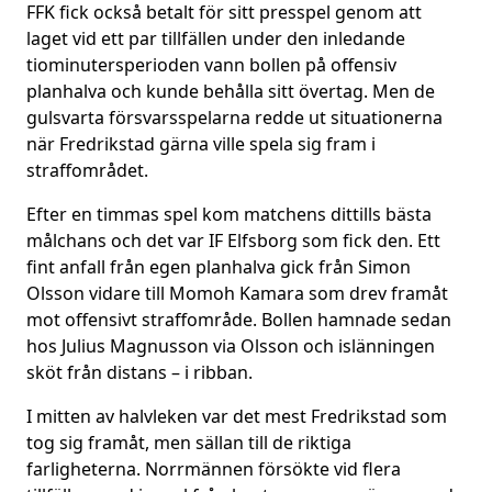
FFK fick också betalt för sitt presspel genom att
laget vid ett par tillfällen under den inledande
tiominutersperioden vann bollen på offensiv
planhalva och kunde behålla sitt övertag. Men de
gulsvarta försvarsspelarna redde ut situationerna
när Fredrikstad gärna ville spela sig fram i
straffområdet.
Efter en timmas spel kom matchens dittills bästa
målchans och det var IF Elfsborg som fick den. Ett
fint anfall från egen planhalva gick från Simon
Olsson vidare till Momoh Kamara som drev framåt
mot offensivt straffområde. Bollen hamnade sedan
hos Julius Magnusson via Olsson och islänningen
sköt från distans – i ribban.
I mitten av halvleken var det mest Fredrikstad som
tog sig framåt, men sällan till de riktiga
farligheterna. Norrmännen försökte vid flera