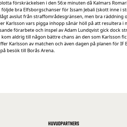
blotta förskräckelsen i den 56:e minuten då Kalmars Romari
r följde bra Elfsborgschanser för Issam Jebali (skott inne i 
(lågt avslut från straffområdesgränsen, men bra räddning 
er Karlsson vars pigga inhopp sånär höll på att resultera i m
lysande förarbete och inspel av Adam Lundqvist gick dock st
 kom aldrig till någon bättre chans än den som Karlsson fick
ffer Karlsson av matchen och även dagen på planen för IF E
på besök till Borås Arena.
HUVUDPARTNERS