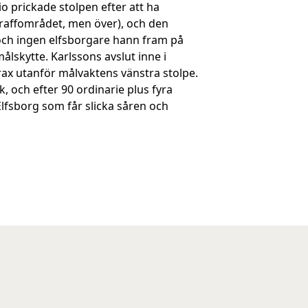
o prickade stolpen efter att ha
straffområdet, men över), och den
och ingen elfsborgare hann fram på
ålskytte. Karlssons avslut inne i
rax utanför målvaktens vänstra stolpe.
, och efter 90 ordinarie plus fyra
lfsborg som får slicka såren och