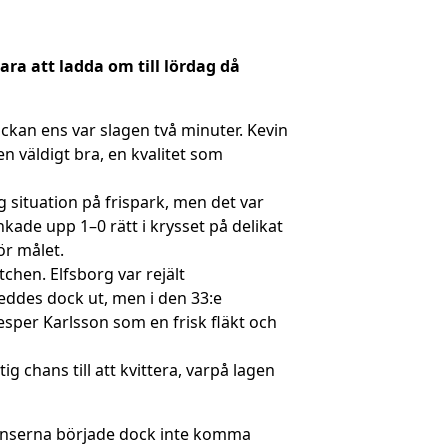
ara att ladda om till lördag då
kan ens var slagen två minuter. Kevin
n väldigt bra, en kvalitet som
g situation på frispark, men det var
ade upp 1–0 rätt i krysset på delikat
ör målet.
hen. Elfsborg var rejält
eddes dock ut, men i den 33:e
sper Karlsson som en frisk fläkt och
 chans till att kvittera, varpå lagen
hanserna började dock inte komma