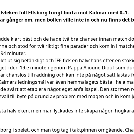
lvleken föll Elfsborg tungt borta mot Kalmar med 0–1.
ar gånger om, men bollen ville inte in och nu finns det b
dde klart bäst och de hade två bra chanser innan matchkloc
a och stod för två riktigt fina parader och kom in i matche
 94 minuter.
et ut sig betänkligt och IFE fick en halvchans efter en stöki
äget i den 19:e minuten genom Pappa Alioune Diouf som dunk
r chanslös till räddning och kan inte på något sätt lastas f
Kalmars ledningsmål var även hemmalagets bästa i hela matc
e svårt att etablera något eget anfallsspel. Den stormen r
ll till byte på grund av problem med magen och in kom Je
örsta halvleken, men man lyckades inte skapa någon högkaratig
lfsborg i spelet, och man tog tag i taktpinnen omgående. C