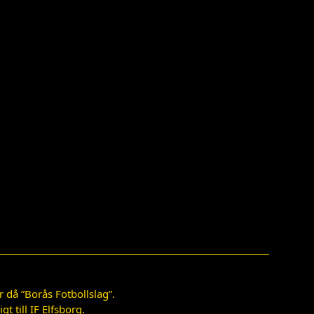
 då ”Borås Fotbollslag”.
 till IF Elfsborg.