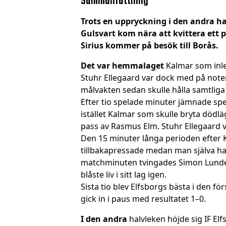
Sammanfattning
Trots en uppryckning i den andra ha
Gulsvart kom nära att kvittera ett p
Sirius kommer på besök till Borås.
Det var hemmalaget
Kalmar som inle
Stuhr Ellegaard var dock med på notern
målvakten sedan skulle hålla samtliga
Efter tio spelade minuter jämnade spel
istället Kalmar som skulle bryta dödl
pass av Rasmus Elm. Stuhr Ellegaard va
Den 15 minuter långa perioden efter 
tillbakapressade medan man själva had
matchminuten tvingades Simon Lundeva
blåste liv i sitt lag igen.
Sista tio blev Elfsborgs bästa i den f
gick in i paus med resultatet 1–0.
I den andra
halvleken höjde sig IF E