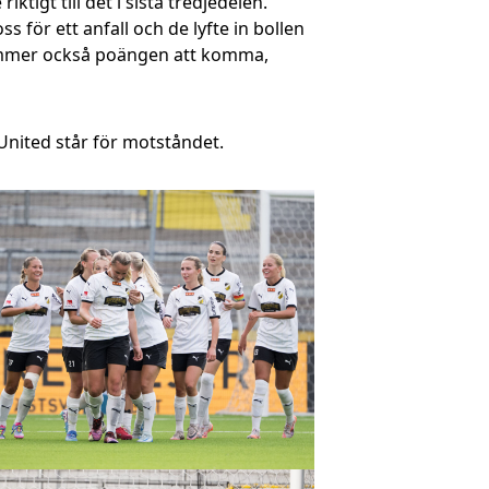
ktigt till det i sista tredjedelen.
ss för ett anfall och de lyfte in bollen
 kommer också poängen att komma,
United står för motståndet.