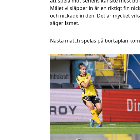
att spela mot seriens kanske mest bollsk
Målet vi släpper in är en riktigt fin ni
och nickade in den. Det är mycket vi
säger Ismet.
Nästa match spelas på bortaplan komm