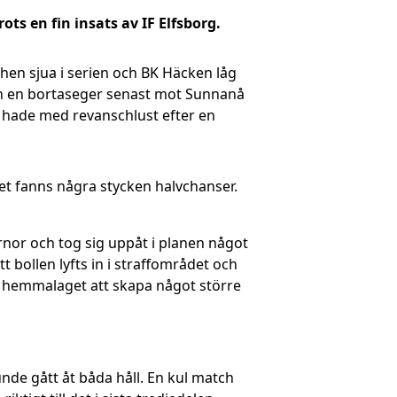
s en fin insats av IF Elfsborg.
hen sjua i serien och BK Häcken låg
ån en bortaseger senast mot Sunnanå
t hade med revanschlust efter en
 det fanns några stycken halvchanser.
rnor och tog sig uppåt i planen något
 bollen lyfts in i straffområdet och
ör hemmalaget att skapa något större
unde gått åt båda håll. En kul match