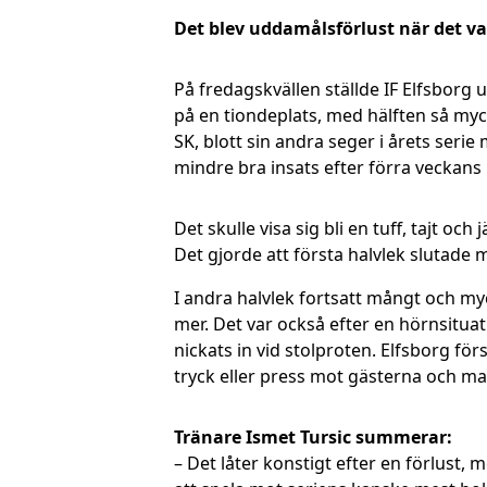
Det blev uddamålsförlust när det v
På fredagskvällen ställde IF Elfsborg
på en tiondeplats, med hälften så m
SK, blott sin andra seger i årets ser
mindre bra insats efter förra veckan
Det skulle visa sig bli en tuff, tajt 
Det gjorde att första halvlek slutade m
I andra halvlek fortsatt mångt och my
mer. Det var också efter en hörnsituat
nickats in vid stolproten. Elfsborg f
tryck eller press mot gästerna och ma
Tränare Ismet Tursic summerar:
– Det låter konstigt efter en förlust, 