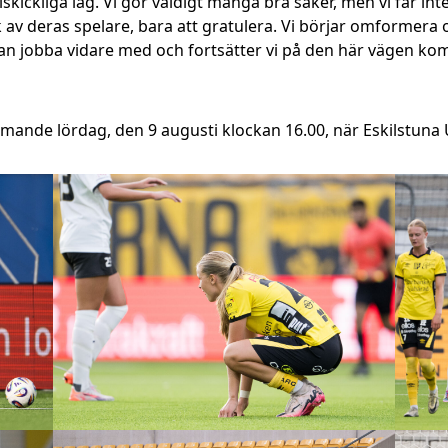
ickliga lag. Vi gör väldigt många bra saker, men vi får inte ri
ck av deras spelare, bara att gratulera. Vi börjar omformera o
 kan jobba vidare med och fortsätter vi på den här vägen
ande lördag, den 9 augusti klockan 16.00, när Eskilstuna 