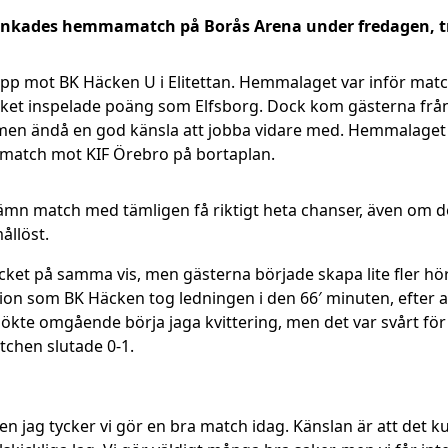
ankades hemmamatch på Borås Arena under fredagen, trot
 upp mot BK Häcken U i Elitettan. Hemmalaget var inför matc
ycket inspelade poäng som Elfsborg. Dock kom gästerna fr
ie men ändå en god känsla att jobba vidare med. Hemmalage
s match mot KIF Örebro på bortaplan.
och jämn match med tämligen få riktigt heta chanser, även om
ållöst.
cket på samma vis, men gästerna började skapa lite fler hö
ion som BK Häcken tog ledningen i den 66′ minuten, efter att
örsökte omgående börja jaga kvittering, men det var svårt f
tchen slutade 0-1.
men jag tycker vi gör en bra match idag. Känslan är att det k