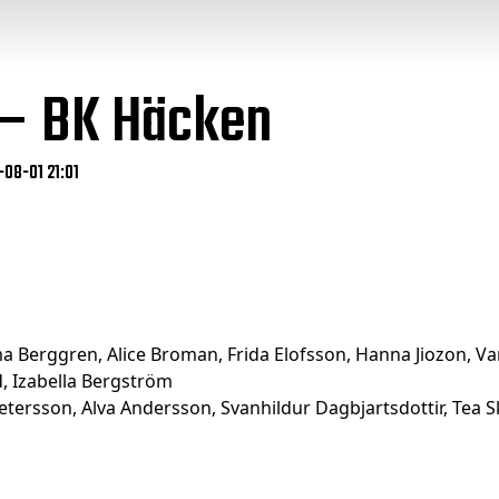
 – BK Häcken
-08-01 21:01
lma Berggren, Alice Broman, Frida Elofsson, Hanna Jiozon, V
d, Izabella Bergström
etersson, Alva Andersson, Svanhildur Dagbjartsdottir, Tea Sk