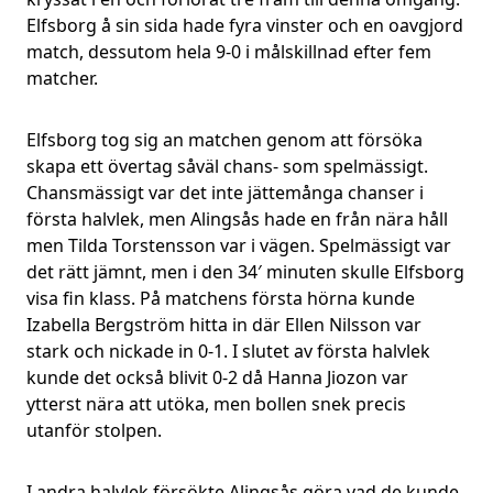
Elfsborg å sin sida hade fyra vinster och en oavgjord
match, dessutom hela 9-0 i målskillnad efter fem
matcher.
Elfsborg tog sig an matchen genom att försöka
skapa ett övertag såväl chans- som spelmässigt.
Chansmässigt var det inte jättemånga chanser i
första halvlek, men Alingsås hade en från nära håll
men Tilda Torstensson var i vägen. Spelmässigt var
det rätt jämnt, men i den 34′ minuten skulle Elfsborg
visa fin klass. På matchens första hörna kunde
Izabella Bergström hitta in där Ellen Nilsson var
stark och nickade in 0-1. I slutet av första halvlek
kunde det också blivit 0-2 då Hanna Jiozon var
ytterst nära att utöka, men bollen snek precis
utanför stolpen.
I andra halvlek försökte Alingsås göra vad de kunde