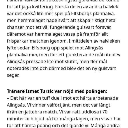
för att jaga kvittering. Första delen av andra halvlek
var det också lite mer spel på Elfsborgs planhalva,
men hemmalaget hade svårt att skapa riktigt heta
chanser mot ett väl fungerande gulsvart försvar,
däremot var hemmalaget vassa på framför allt
frisparkar matchen igenom. I mittdelen av halvleken
lyfte sedan Elfsborg upp spelet mot Alingsås
planhalva mer, men fler ett punkterande mål uteblev.
Alingsås pressade lite mot slutet, men fler mål
noterades inte och därmed blev det en ny gulsvart
seger.
Tränare Ismet Tursic var nöjd med poängen:
– Det här var en tuff duell mot ett hårta arbetanade
Alingsås. Vi vinner välförtjänt, men det var långt
ifrån en jättebra match. Vi var rätt uddlösa i 70
minuter och bjöd på för många lägen, men vi var här
för att hämta poäng och det gjorde vi. Många andra