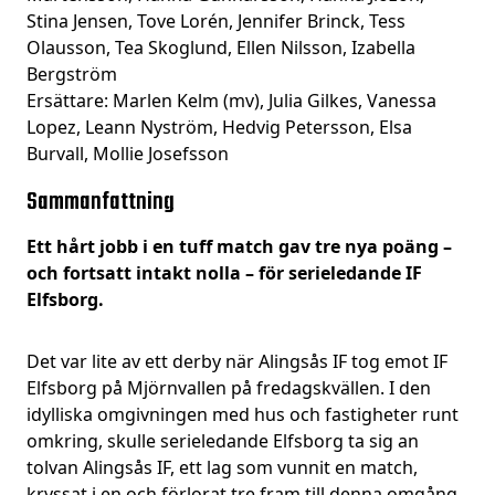
Stina Jensen, Tove Lorén, Jennifer Brinck, Tess
Olausson, Tea Skoglund, Ellen Nilsson, Izabella
Bergström
Ersättare: Marlen Kelm (mv), Julia Gilkes, Vanessa
Lopez, Leann Nyström, Hedvig Petersson, Elsa
Burvall, Mollie Josefsson
Sammanfattning
Ett hårt jobb i en tuff match gav tre nya poäng –
och fortsatt intakt nolla – för serieledande IF
Elfsborg.
Det var lite av ett derby när Alingsås IF tog emot IF
Elfsborg på Mjörnvallen på fredagskvällen. I den
idylliska omgivningen med hus och fastigheter runt
omkring, skulle serieledande Elfsborg ta sig an
tolvan Alingsås IF, ett lag som vunnit en match,
kryssat i en och förlorat tre fram till denna omgång.