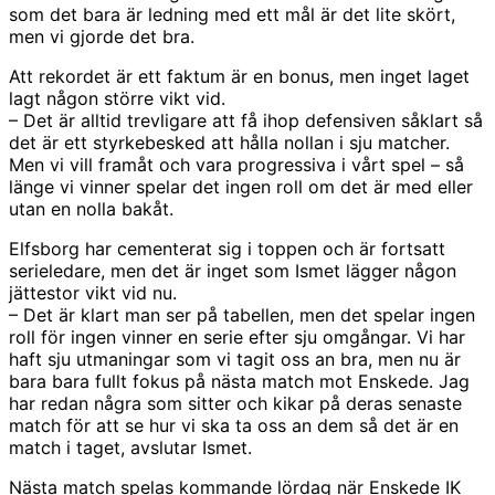
som det bara är ledning med ett mål är det lite skört,
men vi gjorde det bra.
Att rekordet är ett faktum är en bonus, men inget laget
lagt någon större vikt vid.
– Det är alltid trevligare att få ihop defensiven såklart så
det är ett styrkebesked att hålla nollan i sju matcher.
Men vi vill framåt och vara progressiva i vårt spel – så
länge vi vinner spelar det ingen roll om det är med eller
utan en nolla bakåt.
Elfsborg har cementerat sig i toppen och är fortsatt
serieledare, men det är inget som Ismet lägger någon
jättestor vikt vid nu.
– Det är klart man ser på tabellen, men det spelar ingen
roll för ingen vinner en serie efter sju omgångar. Vi har
haft sju utmaningar som vi tagit oss an bra, men nu är
bara bara fullt fokus på nästa match mot Enskede. Jag
har redan några som sitter och kikar på deras senaste
match för att se hur vi ska ta oss an dem så det är en
match i taget, avslutar Ismet.
Nästa match spelas kommande lördag när Enskede IK