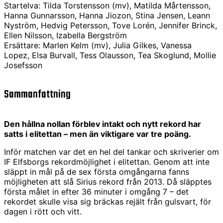
Startelva: Tilda Torstensson (mv), Matilda Mårtensson,
Hanna Gunnarsson, Hanna Jiozon, Stina Jensen, Leann
Nyström, Hedvig Petersson, Tove Lorén, Jennifer Brinck,
Ellen Nilsson, Izabella Bergström
Ersättare: Marlen Kelm (mv), Julia Gilkes, Vanessa
Lopez, Elsa Burvall, Tess Olausson, Tea Skoglund, Mollie
Josefsson
Sammanfattning
Den hållna nollan förblev intakt och nytt rekord har
satts i elitettan – men än viktigare var tre poäng.
Inför matchen var det en hel del tankar och skriverier om
IF Elfsborgs rekordmöjlighet i elitettan. Genom att inte
släppt in mål på de sex första omgångarna fanns
möjligheten att slå Sirius rekord från 2013. Då släpptes
första målet in efter 36 minuter i omgång 7 – det
rekordet skulle visa sig bräckas rejält från gulsvart, för
dagen i rött och vitt.