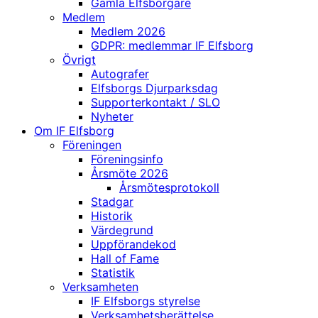
Gamla Elfsborgare
Medlem
Medlem 2026
GDPR: medlemmar IF Elfsborg
Övrigt
Autografer
Elfsborgs Djurparksdag
Supporterkontakt / SLO
Nyheter
Om IF Elfsborg
Föreningen
Föreningsinfo
Årsmöte 2026
Årsmötesprotokoll
Stadgar
Historik
Värdegrund
Uppförandekod
Hall of Fame
Statistik
Verksamheten
IF Elfsborgs styrelse
Verksamhetsberättelse