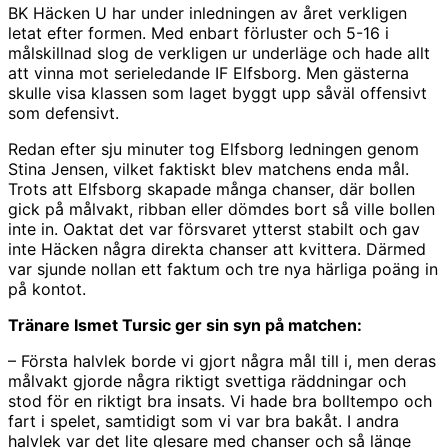
BK Häcken U har under inledningen av året verkligen
letat efter formen. Med enbart förluster och 5-16 i
målskillnad slog de verkligen ur underläge och hade allt
att vinna mot serieledande IF Elfsborg. Men gästerna
skulle visa klassen som laget byggt upp såväl offensivt
som defensivt.
Redan efter sju minuter tog Elfsborg ledningen genom
Stina Jensen, vilket faktiskt blev matchens enda mål.
Trots att Elfsborg skapade många chanser, där bollen
gick på målvakt, ribban eller dömdes bort så ville bollen
inte in. Oaktat det var försvaret ytterst stabilt och gav
inte Häcken några direkta chanser att kvittera. Därmed
var sjunde nollan ett faktum och tre nya härliga poäng in
på kontot.
Tränare Ismet Tursic ger sin syn på matchen:
– Första halvlek borde vi gjort några mål till i, men deras
målvakt gjorde några riktigt svettiga räddningar och
stod för en riktigt bra insats. Vi hade bra bolltempo och
fart i spelet, samtidigt som vi var bra bakåt. I andra
halvlek var det lite glesare med chanser och så länge