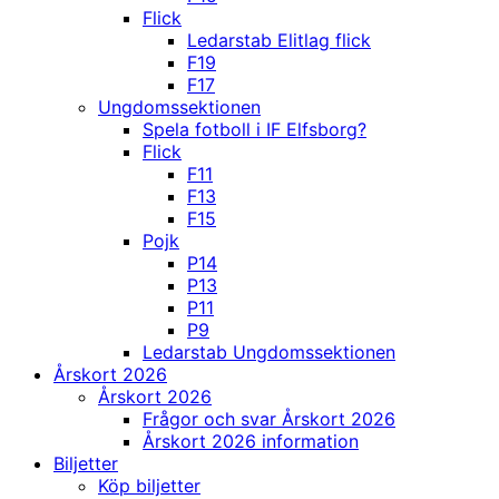
Flick
Ledarstab Elitlag flick
F19
F17
Ungdomssektionen
Spela fotboll i IF Elfsborg?
Flick
F11
F13
F15
Pojk
P14
P13
P11
P9
Ledarstab Ungdomssektionen
Årskort 2026
Årskort 2026
Frågor och svar Årskort 2026
Årskort 2026 information
Biljetter
Köp biljetter