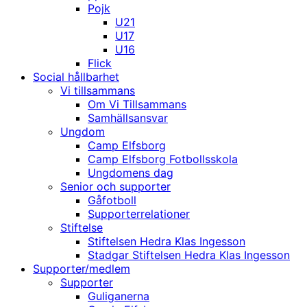
Pojk
U21
U17
U16
Flick
Social hållbarhet
Vi tillsammans
Om Vi Tillsammans
Samhällsansvar
Ungdom
Camp Elfsborg
Camp Elfsborg Fotbollsskola
Ungdomens dag
Senior och supporter
Gåfotboll
Supporterrelationer
Stiftelse
Stiftelsen Hedra Klas Ingesson
Stadgar Stiftelsen Hedra Klas Ingesson
Supporter/medlem
Supporter
Guliganerna