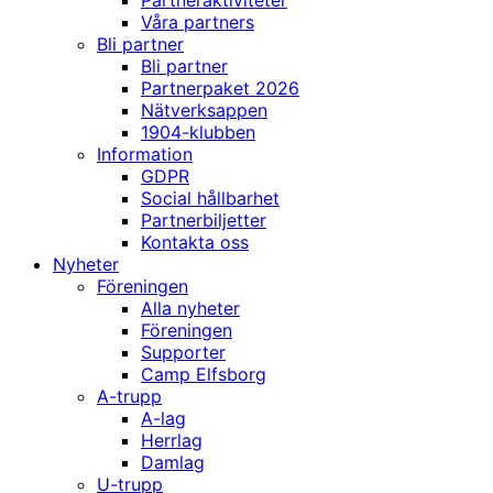
Partneraktiviteter
Våra partners
Bli partner
Bli partner
Partnerpaket 2026
Nätverksappen
1904-klubben
Information
GDPR
Social hållbarhet
Partnerbiljetter
Kontakta oss
Nyheter
Föreningen
Alla nyheter
Föreningen
Supporter
Camp Elfsborg
A-trupp
A-lag
Herrlag
Damlag
U-trupp