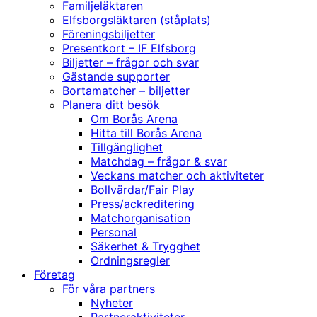
Familjeläktaren
Elfsborgsläktaren (ståplats)
Föreningsbiljetter
Presentkort – IF Elfsborg
Biljetter – frågor och svar
Gästande supporter
Bortamatcher – biljetter
Planera ditt besök
Om Borås Arena
Hitta till Borås Arena
Tillgänglighet
Matchdag – frågor & svar
Veckans matcher och aktiviteter
Bollvärdar/Fair Play
Press/ackreditering
Matchorganisation
Personal
Säkerhet & Trygghet
Ordningsregler
Företag
För våra partners
Nyheter