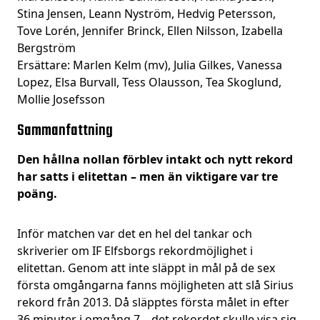
Stina Jensen, Leann Nyström, Hedvig Petersson,
Tove Lorén, Jennifer Brinck, Ellen Nilsson, Izabella
Bergström
Ersättare: Marlen Kelm (mv), Julia Gilkes, Vanessa
Lopez, Elsa Burvall, Tess Olausson, Tea Skoglund,
Mollie Josefsson
Sammanfattning
Den hållna nollan förblev intakt och nytt rekord
har satts i elitettan – men än viktigare var tre
poäng.
Inför matchen var det en hel del tankar och
skriverier om IF Elfsborgs rekordmöjlighet i
elitettan. Genom att inte släppt in mål på de sex
första omgångarna fanns möjligheten att slå Sirius
rekord från 2013. Då släpptes första målet in efter
36 minuter i omgång 7 – det rekordet skulle visa sig