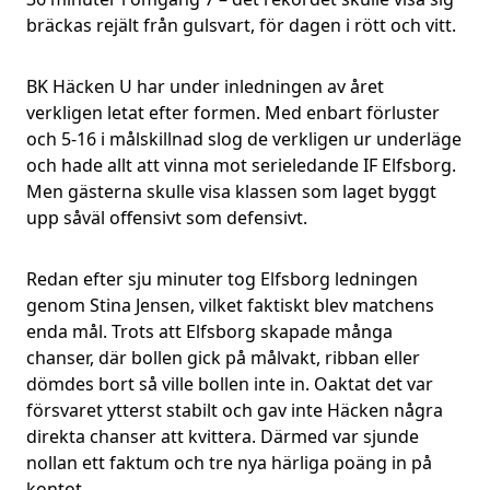
bräckas rejält från gulsvart, för dagen i rött och vitt.
BK Häcken U har under inledningen av året
verkligen letat efter formen. Med enbart förluster
och 5-16 i målskillnad slog de verkligen ur underläge
och hade allt att vinna mot serieledande IF Elfsborg.
Men gästerna skulle visa klassen som laget byggt
upp såväl offensivt som defensivt.
Redan efter sju minuter tog Elfsborg ledningen
genom Stina Jensen, vilket faktiskt blev matchens
enda mål. Trots att Elfsborg skapade många
chanser, där bollen gick på målvakt, ribban eller
dömdes bort så ville bollen inte in. Oaktat det var
försvaret ytterst stabilt och gav inte Häcken några
direkta chanser att kvittera. Därmed var sjunde
nollan ett faktum och tre nya härliga poäng in på
kontot.