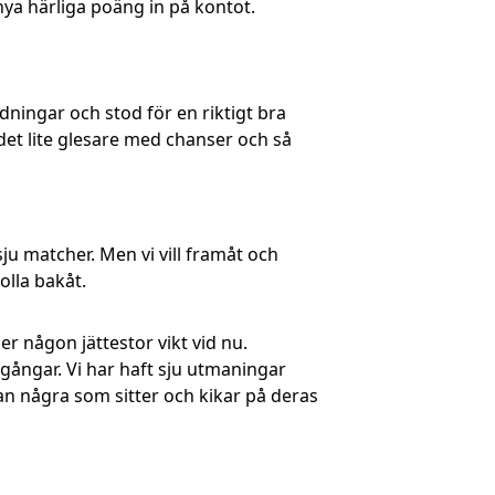
nya härliga poäng in på kontot.
ddningar och stod för en riktigt bra
 det lite glesare med chanser och så
 sju matcher. Men vi vill framåt och
olla bakåt.
r någon jättestor vikt vid nu.
mgångar. Vi har haft sju utmaningar
an några som sitter och kikar på deras