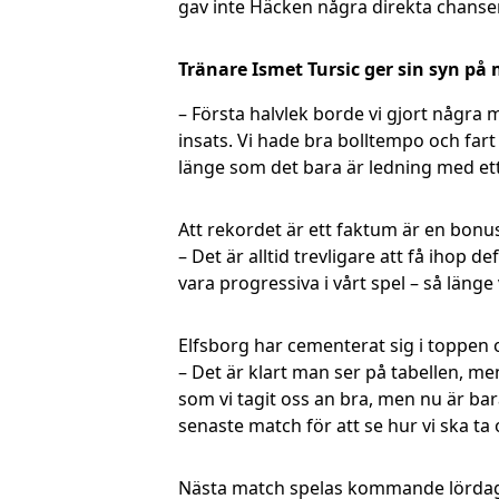
gav inte Häcken några direkta chanser
Tränare Ismet Tursic ger sin syn på
– Första halvlek borde vi gjort några m
insats. Vi hade bra bolltempo och fart 
länge som det bara är ledning med ett 
Att rekordet är ett faktum är en bonus
– Det är alltid trevligare att få ihop d
vara progressiva i vårt spel – så länge
Elfsborg har cementerat sig i toppen o
– Det är klart man ser på tabellen, me
som vi tagit oss an bra, men nu är ba
senaste match för att se hur vi ska ta
Nästa match spelas kommande lördag 