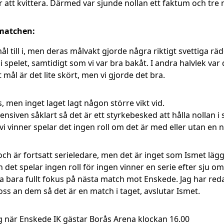
 att kvittera. Därmed var sjunde nollan ett faktum och tre 
 matchen:
ål till i, men deras målvakt gjorde några riktigt svettiga rä
i spelet, samtidigt som vi var bra bakåt. I andra halvlek var
mål är det lite skört, men vi gjorde det bra.
, men inget laget lagt någon större vikt vid.
efensiven såklart så det är ett styrkebesked att hålla nollan i
 vi vinner spelar det ingen roll om det är med eller utan en n
ch är fortsatt serieledare, men det är inget som Ismet lägge
n det spelar ingen roll för ingen vinner en serie efter sju o
ra bara fullt fokus på nästa match mot Enskede. Jag har red
 oss an dem så det är en match i taget, avslutar Ismet.
när Enskede IK gästar Borås Arena klockan 16.00