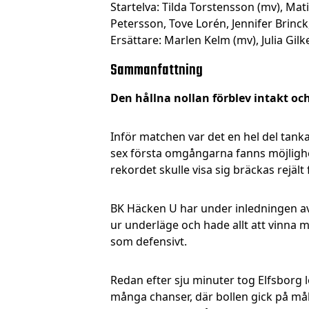
Startelva: Tilda Torstensson (mv), M
Petersson, Tove Lorén, Jennifer Brinck
Ersättare: Marlen Kelm (mv), Julia Gil
Sammanfattning
Den hållna nollan förblev intakt och
Inför matchen var det en hel del tanka
sex första omgångarna fanns möjlighet
rekordet skulle visa sig bräckas rejält 
BK Häcken U har under inledningen av å
ur underläge och hade allt att vinna m
som defensivt.
Redan efter sju minuter tog Elfsborg 
många chanser, där bollen gick på målva