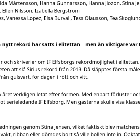
atilda Mårtensson, Hanna Gunnarsson, Hanna Jiozon, Stina 
, Ellen Nilsson, Izabella Bergström
kes, Vanessa Lopez, Elsa Burvall, Tess Olausson, Tea Skoglun
 nytt rekord har satts i elitettan – men än viktigare var
r och skriverier om IF Elfsborgs rekordmöjlighet i elitettan
en att slå Sirius rekord från 2013. Då släpptes första måle
från gulsvart, för dagen i rött och vitt.
ret verkligen letat efter formen. Med enbart förluster och 
ot serieledande IF Elfsborg. Men gästerna skulle visa klass
ledningen genom Stina Jensen, vilket faktiskt blev matchens
kt, ribban eller dömdes bort så ville bollen inte in. Oaktat 