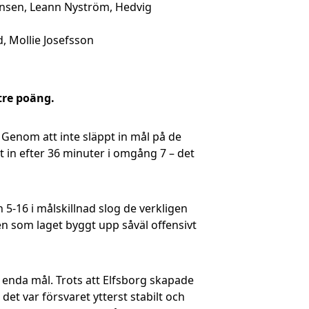
Jensen, Leann Nyström, Hedvig
d, Mollie Josefsson
 tre poäng.
. Genom att inte släppt in mål på de
t in efter 36 minuter i omgång 7 – det
5-16 i målskillnad slog de verkligen
en som laget byggt upp såväl offensivt
 enda mål. Trots att Elfsborg skapade
det var försvaret ytterst stabilt och