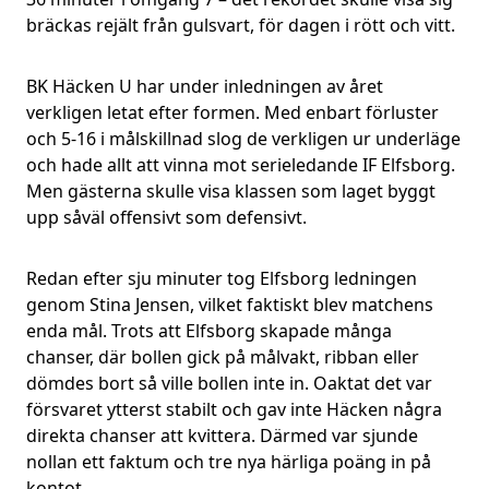
bräckas rejält från gulsvart, för dagen i rött och vitt.
BK Häcken U har under inledningen av året
verkligen letat efter formen. Med enbart förluster
och 5-16 i målskillnad slog de verkligen ur underläge
och hade allt att vinna mot serieledande IF Elfsborg.
Men gästerna skulle visa klassen som laget byggt
upp såväl offensivt som defensivt.
Redan efter sju minuter tog Elfsborg ledningen
genom Stina Jensen, vilket faktiskt blev matchens
enda mål. Trots att Elfsborg skapade många
chanser, där bollen gick på målvakt, ribban eller
dömdes bort så ville bollen inte in. Oaktat det var
försvaret ytterst stabilt och gav inte Häcken några
direkta chanser att kvittera. Därmed var sjunde
nollan ett faktum och tre nya härliga poäng in på
kontot.