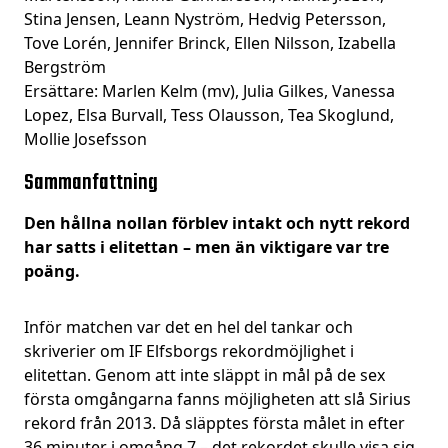
Stina Jensen, Leann Nyström, Hedvig Petersson,
Tove Lorén, Jennifer Brinck, Ellen Nilsson, Izabella
Bergström
Ersättare: Marlen Kelm (mv), Julia Gilkes, Vanessa
Lopez, Elsa Burvall, Tess Olausson, Tea Skoglund,
Mollie Josefsson
Sammanfattning
Den hållna nollan förblev intakt och nytt rekord
har satts i elitettan – men än viktigare var tre
poäng.
Inför matchen var det en hel del tankar och
skriverier om IF Elfsborgs rekordmöjlighet i
elitettan. Genom att inte släppt in mål på de sex
första omgångarna fanns möjligheten att slå Sirius
rekord från 2013. Då släpptes första målet in efter
36 minuter i omgång 7 – det rekordet skulle visa sig