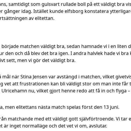
ns, samtidigt som gulsvart rullade boll på ett väldigt bra vi
ler gånger idag. Istället kunde elfsborg konstatera ytterligar
rtsättningen av elitettan.
 Vi började matchen väldigt bra, sedan hamnade vi i en liten 
ss ur den och då blev det bra igen. I andra halvlek hade vi b
ivt sett, men vi gör det väldigt bra.
 mål när Stina Jensen var avstängd i matchen, vilket givetvi
vet att frustrationen kan bli väldigt stor om man inte får t
lricehamn nu, vilket gjort henne redo att få in och flyga –
en elitettans nästa match spelas först den 13 juni.
k från matchande med ett väldigt gott självförtroende. Vi tar 
t är inget normalläge och det vet vi om, avslutar.