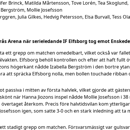
nnifer Brinck, Matilda Mårtensson, Tove Lorén, Tea Skoglun
a Bergström, Mollie Josefsson
rggren, Julia Gilkes, Hedvig Petersson, Elsa Burvall, Tess 
rås Arena när serieledande IF Elfsborg tog emot Enskede
ta ett grepp om matchen omedelbart, vilket också var falle
vakten. Elfsborg behöll kontrollen och efter att haft fullt
ozons högerkant nådde Izabella Bergström i den bortre ytan 
a att spräcka Elfsborg nolla, men bollen touchade ribban oc
 passiva i mitten av första halvlek, vilket gjorde att gäster
a skönt när Hanna Jiozons inspel nådde Mollie Josefsson i 38
 övertaget återkom. Precis före halvtidsvilan kom ytterligar
osefsson igen, som satte 3-0 och en stark inledning att ta 
t ett stadigt grepp om matchen. Försvarsmässigt var gulsvar