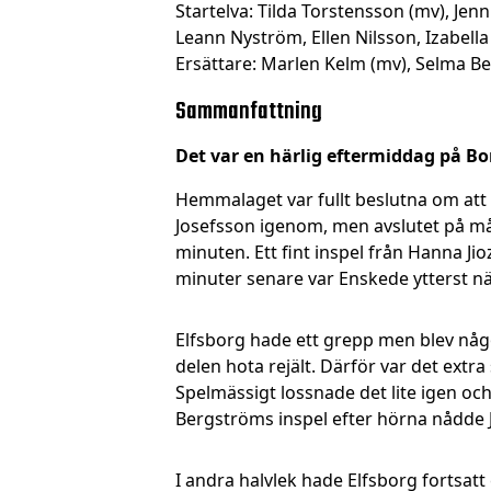
Startelva: Tilda Torstensson (mv), Je
Leann Nyström, Ellen Nilsson, Izabell
Ersättare: Marlen Kelm (mv), Selma Be
Sammanfattning
Det var en härlig eftermiddag på Bo
Hemmalaget var fullt beslutna om att 
Josefsson igenom, men avslutet på mål
minuten. Ett fint inspel från Hanna Ji
minuter senare var Enskede ytterst när
Elfsborg hade ett grepp men blev något
delen hota rejält. Därför var det extr
Spelmässigt lossnade det lite igen och
Bergströms inspel efter hörna nådde J
I andra halvlek hade Elfsborg fortsat