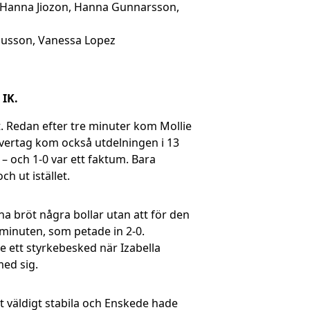
d, Hanna Jiozon, Hanna Gunnarsson,
Olausson, Vanessa Lopez
 IK.
t. Redan efter tre minuter kom Mollie
 övertag kom också utdelningen i 13
– och 1-0 var ett faktum. Bara
h ut istället.
na bröt några bollar utan att för den
 minuten, som petade in 2-0.
e ett styrkebesked när Izabella
med sig.
t väldigt stabila och Enskede hade