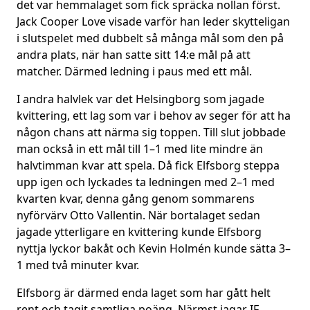
det var hemmalaget som fick spräcka nollan först.
Jack Cooper Love visade varför han leder skytteligan
i slutspelet med dubbelt så många mål som den på
andra plats, när han satte sitt 14:e mål på att
matcher. Därmed ledning i paus med ett mål.
I andra halvlek var det Helsingborg som jagade
kvittering, ett lag som var i behov av seger för att ha
någon chans att närma sig toppen. Till slut jobbade
man också in ett mål till 1–1 med lite mindre än
halvtimman kvar att spela. Då fick Elfsborg steppa
upp igen och lyckades ta ledningen med 2–1 med
kvarten kvar, denna gång genom sommarens
nyförvärv Otto Vallentin. När bortalaget sedan
jagade ytterligare en kvittering kunde Elfsborg
nyttja lyckor bakåt och Kevin Holmén kunde sätta 3–
1 med två minuter kvar.
Elfsborg är därmed enda laget som har gått helt
rent och tagit samtliga poäng. Närmst jagar IF