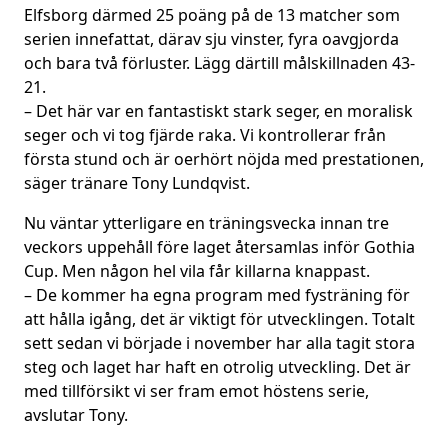
Elfsborg därmed 25 poäng på de 13 matcher som
serien innefattat, därav sju vinster, fyra oavgjorda
och bara två förluster. Lägg därtill målskillnaden 43-
21.
– Det här var en fantastiskt stark seger, en moralisk
seger och vi tog fjärde raka. Vi kontrollerar från
första stund och är oerhört nöjda med prestationen,
säger tränare Tony Lundqvist.
Nu väntar ytterligare en träningsvecka innan tre
veckors uppehåll före laget återsamlas inför Gothia
Cup. Men någon hel vila får killarna knappast.
– De kommer ha egna program med fysträning för
att hålla igång, det är viktigt för utvecklingen. Totalt
sett sedan vi började i november har alla tagit stora
steg och laget har haft en otrolig utveckling. Det är
med tillförsikt vi ser fram emot höstens serie,
avslutar Tony.