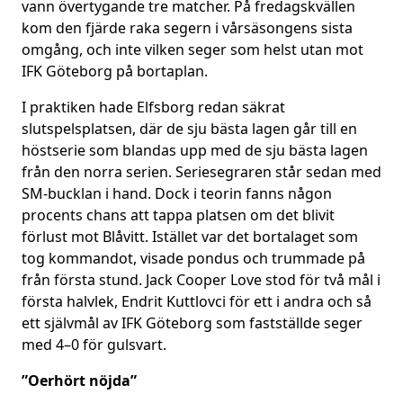
vann övertygande tre matcher. På fredagskvällen
kom den fjärde raka segern i vårsäsongens sista
omgång, och inte vilken seger som helst utan mot
IFK Göteborg på bortaplan.
I praktiken hade Elfsborg redan säkrat
slutspelsplatsen, där de sju bästa lagen går till en
höstserie som blandas upp med de sju bästa lagen
från den norra serien. Seriesegraren står sedan med
SM-bucklan i hand. Dock i teorin fanns någon
procents chans att tappa platsen om det blivit
förlust mot Blåvitt. Istället var det bortalaget som
tog kommandot, visade pondus och trummade på
från första stund. Jack Cooper Love stod för två mål i
första halvlek, Endrit Kuttlovci för ett i andra och så
ett självmål av IFK Göteborg som fastställde seger
med 4–0 för gulsvart.
”Oerhört nöjda”