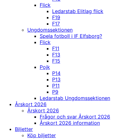
Flick
Ledarstab Elitlag flick
F19
F17
Ungdomssektionen
Spela fotboll i IF Elfsborg?
Flick
F11
F13
F15
Pojk
P14
P13
P11
P9
Ledarstab Ungdomssektionen
Årskort 2026
Årskort 2026
Frågor och svar Årskort 2026
Årskort 2026 information
Biljetter
Köp biljetter