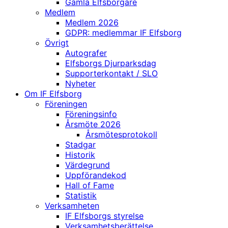
Gamla Elfsborgare
Medlem
Medlem 2026
GDPR: medlemmar IF Elfsborg
Övrigt
Autografer
Elfsborgs Djurparksdag
Supporterkontakt / SLO
Nyheter
Om IF Elfsborg
Föreningen
Föreningsinfo
Årsmöte 2026
Årsmötesprotokoll
Stadgar
Historik
Värdegrund
Uppförandekod
Hall of Fame
Statistik
Verksamheten
IF Elfsborgs styrelse
Verksamhetsberättelse