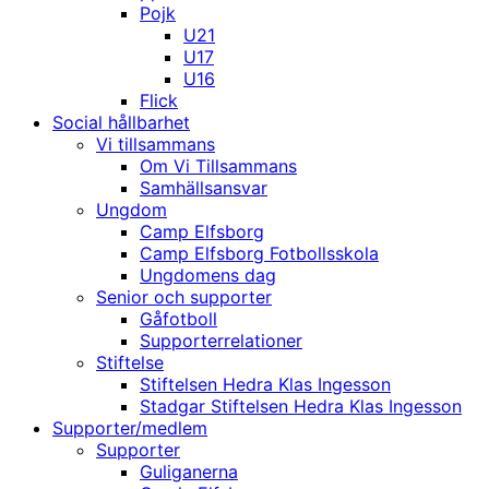
Pojk
U21
U17
U16
Flick
Social hållbarhet
Vi tillsammans
Om Vi Tillsammans
Samhällsansvar
Ungdom
Camp Elfsborg
Camp Elfsborg Fotbollsskola
Ungdomens dag
Senior och supporter
Gåfotboll
Supporterrelationer
Stiftelse
Stiftelsen Hedra Klas Ingesson
Stadgar Stiftelsen Hedra Klas Ingesson
Supporter/medlem
Supporter
Guliganerna