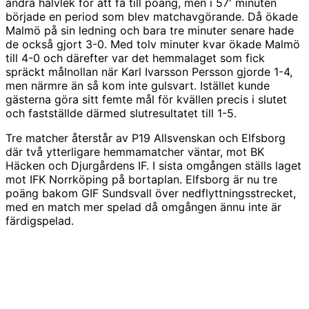
andra halvlek för att få till poäng, men i 57′ minuten
började en period som blev matchavgörande. Då ökade
Malmö på sin ledning och bara tre minuter senare hade
de också gjort 3-0. Med tolv minuter kvar ökade Malmö
till 4-0 och därefter var det hemmalaget som fick
spräckt målnollan när Karl Ivarsson Persson gjorde 1-4,
men närmre än så kom inte gulsvart. Istället kunde
gästerna göra sitt femte mål för kvällen precis i slutet
och fastställde därmed slutresultatet till 1-5.
Tre matcher återstår av P19 Allsvenskan och Elfsborg
där två ytterligare hemmamatcher väntar, mot BK
Häcken och Djurgårdens IF. I sista omgången ställs laget
mot IFK Norrköping på bortaplan. Elfsborg är nu tre
poäng bakom GIF Sundsvall över nedflyttningsstrecket,
med en match mer spelad då omgången ännu inte är
färdigspelad.