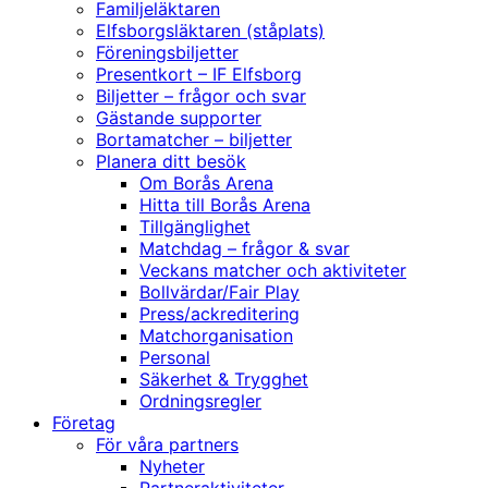
Familjeläktaren
Elfsborgsläktaren (ståplats)
Föreningsbiljetter
Presentkort – IF Elfsborg
Biljetter – frågor och svar
Gästande supporter
Bortamatcher – biljetter
Planera ditt besök
Om Borås Arena
Hitta till Borås Arena
Tillgänglighet
Matchdag – frågor & svar
Veckans matcher och aktiviteter
Bollvärdar/Fair Play
Press/ackreditering
Matchorganisation
Personal
Säkerhet & Trygghet
Ordningsregler
Företag
För våra partners
Nyheter