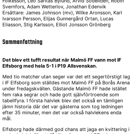
Folkesson, Leo Saritas Bylund, Arvid Södeliden, Robin
Svernfors, Adam Wetterlov, Jonathan Edenvik
Ersättare: James Johnson (mv), Wilke Aronsson, Karl
Ivarsson Persson, Elijas Gunnergård Ortan, Lucas
Eliasson, Stig Karlsson, Elliot Jonsson Grönberg
Sammanfattning
Det blev ett tufft resultat när Malmö FF vann mot IF
Elfsborg med hela 5-1 i P19 Allsvenskan.
Med tio matcher utan seger var det ett segertörstigt lag
i IF Elfsborg som ställdes mot Malmö FF på Borås Arena
under fredagskvällen. Gästande Malmö FF hade istället
fem raka segrar och hade gott självförtroende som
tabellfyra. I första halvlek blev det också en tämligen
jämn historia där det var gästerna som tog ledningen
efter 35 minuter, men det var också halvlekens enda
mål.
Elfsborg hade därmed god chans att jaga en kvittering i