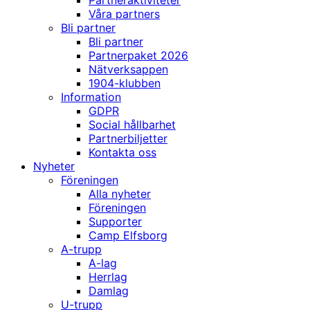
Partneraktiviteter
Våra partners
Bli partner
Bli partner
Partnerpaket 2026
Nätverksappen
1904-klubben
Information
GDPR
Social hållbarhet
Partnerbiljetter
Kontakta oss
Nyheter
Föreningen
Alla nyheter
Föreningen
Supporter
Camp Elfsborg
A-trupp
A-lag
Herrlag
Damlag
U-trupp