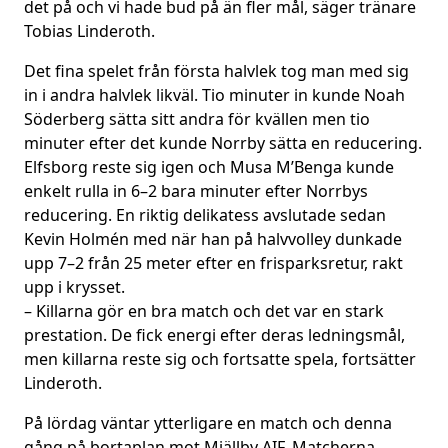
det på och vi hade bud på än fler mål, säger tränare
Tobias Linderoth.
Det fina spelet från första halvlek tog man med sig
in i andra halvlek likväl. Tio minuter in kunde Noah
Söderberg sätta sitt andra för kvällen men tio
minuter efter det kunde Norrby sätta en reducering.
Elfsborg reste sig igen och Musa M’Benga kunde
enkelt rulla in 6–2 bara minuter efter Norrbys
reducering. En riktig delikatess avslutade sedan
Kevin Holmén med när han på halvvolley dunkade
upp 7–2 från 25 meter efter en frisparksretur, rakt
upp i krysset.
– Killarna gör en bra match och det var en stark
prestation. De fick energi efter deras ledningsmål,
men killarna reste sig och fortsatte spela, fortsätter
Linderoth.
På lördag väntar ytterligare en match och denna
gång på bortaplan mot Mjällby AIF. Matcherna