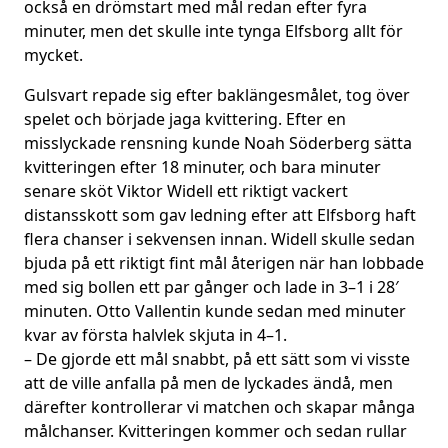
också en drömstart med mål redan efter fyra
minuter, men det skulle inte tynga Elfsborg allt för
mycket.
Gulsvart repade sig efter baklängesmålet, tog över
spelet och började jaga kvittering. Efter en
misslyckade rensning kunde Noah Söderberg sätta
kvitteringen efter 18 minuter, och bara minuter
senare sköt Viktor Widell ett riktigt vackert
distansskott som gav ledning efter att Elfsborg haft
flera chanser i sekvensen innan. Widell skulle sedan
bjuda på ett riktigt fint mål återigen när han lobbade
med sig bollen ett par gånger och lade in 3–1 i 28′
minuten. Otto Vallentin kunde sedan med minuter
kvar av första halvlek skjuta in 4–1.
– De gjorde ett mål snabbt, på ett sätt som vi visste
att de ville anfalla på men de lyckades ändå, men
därefter kontrollerar vi matchen och skapar många
målchanser. Kvitteringen kommer och sedan rullar