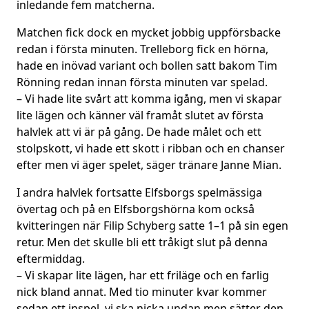
inledande fem matcherna.
Matchen fick dock en mycket jobbig uppförsbacke
redan i första minuten. Trelleborg fick en hörna,
hade en inövad variant och bollen satt bakom Tim
Rönning redan innan första minuten var spelad.
– Vi hade lite svårt att komma igång, men vi skapar
lite lägen och känner väl framåt slutet av första
halvlek att vi är på gång. De hade målet och ett
stolpskott, vi hade ett skott i ribban och en chanser
efter men vi äger spelet, säger tränare Janne Mian.
I andra halvlek fortsatte Elfsborgs spelmässiga
övertag och på en Elfsborgshörna kom också
kvitteringen när Filip Schyberg satte 1–1 på sin egen
retur. Men det skulle bli ett tråkigt slut på denna
eftermiddag.
– Vi skapar lite lägen, har ett friläge och en farlig
nick bland annat. Med tio minuter kvar kommer
sedan ett inspel, vi ska nicka undan men sätter den