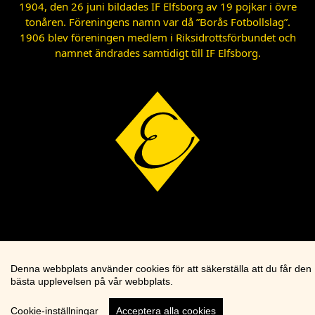
1904, den 26 juni bildades IF Elfsborg av 19 pojkar i övre
tonåren. Föreningens namn var då ”Borås Fotbollslag”.
1906 blev föreningen medlem i Riksidrottsförbundet och
namnet ändrades samtidigt till IF Elfsborg.
Denna webbplats använder cookies för att säkerställa att du får den
bästa upplevelsen på vår webbplats.
Cookie-inställningar
Acceptera alla cookies