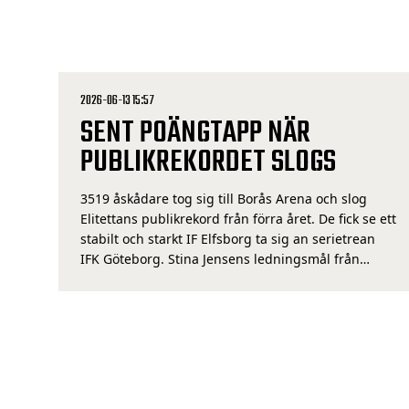
2026-06-13 15:57
SENT POÄNGTAPP NÄR
PUBLIKREKORDET SLOGS
3519 åskådare tog sig till Borås Arena och slog
Elitettans publikrekord från förra året. De fick se ett
stabilt och starkt IF Elfsborg ta sig an serietrean
IFK Göteborg. Stina Jensens ledningsmål från
första halvlek såg länge ut att bli matchens enda,
men på tilläggstid kvitterade gästerna och
matchen slutade 1-1. Förutsättningarna var på
topp […]