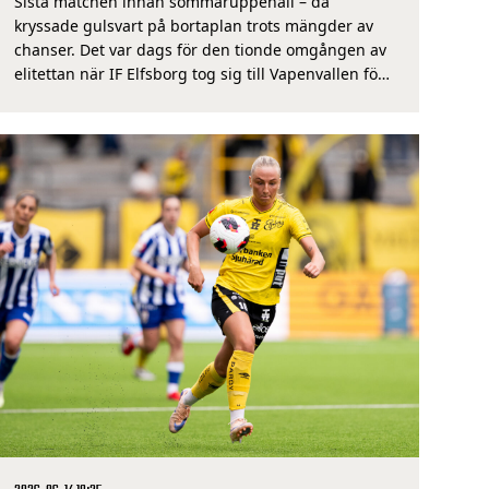
Sista matchen innan sommaruppehåll – då
kryssade gulsvart på bortaplan trots mängder av
chanser. Det var dags för den tionde omgången av
elitettan när IF Elfsborg tog sig till Vapenvallen för
bortamatch mot Husqvarna FF. Känslan var att det
var ett taggat och revanschsuget Elfsborgslag som
gick ut på planen, sedan laget tappat ledningen på
[…]