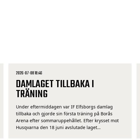
2026-07-08 18:46
DAMLAGET TILLBAKA I
TRÄNING
Under eftermiddagen var IF Elfsborgs damlag
tillbaka och gjorde sin första träning på Borås
Arena efter sommaruppehållet. Efter krysset mot
Husqvarna den 18 juni avslutade laget
vårsäsongen och därefter följde nästan 3 veckors