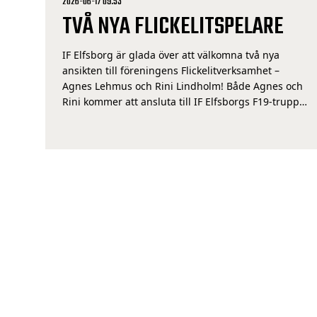
2026-06-17 09:53
TVÅ NYA FLICKELITSPELARE
IF Elfsborg är glada över att välkomna två nya
ansikten till föreningens Flickelitverksamhet –
Agnes Lehmus och Rini Lindholm! Både Agnes och
Rini kommer att ansluta till IF Elfsborgs F19-trupp i
juli, och är de två första nationella värvningarna
föreningen gör till vår Flickelitverksamhet. Namn:
Agnes LehmusPosition: MittfältareTidigare klubb:
IF Viken – Agnes är en […]