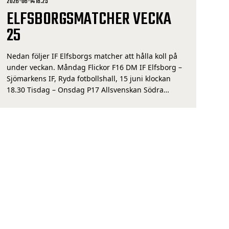
2026-06-14 18:25
ELFSBORGSMATCHER VECKA
25
Nedan följer IF Elfsborgs matcher att hålla koll på
under veckan. Måndag Flickor F16 DM IF Elfsborg –
Sjömarkens IF, Ryda fotbollshall, 15 juni klockan
18.30 Tisdag – Onsdag P17 Allsvenskan Södra
Örgryte IS – IF Elfsborg, Hammarviken Arena, 17
juni klockan 19.00 Torsdag Elitettan Husqvarna FF –
IF Elfsborg, Vapenvallen, 18 juni klockan 19.00 […]