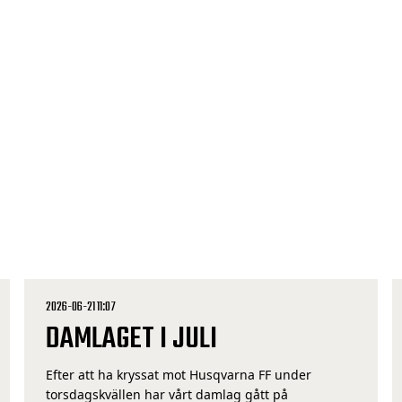
sommarledigt. Men nu är det alltså dags att börja
förberedelserna inför återstarten i Elitettan den 25
juli. Schemat i juli 19 juli […]
2026-06-21 11:07
DAMLAGET I JULI
Efter att ha kryssat mot Husqvarna FF under
torsdagskvällen har vårt damlag gått på