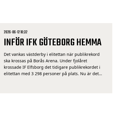
2026-06-12 10:32
INFÖR IFK GÖTEBORG HEMMA
Det vankas västderby i elitettan när publikrekord
ska krossas på Borås Arena. Under fjolåret
krossade IF Elfsborg det tidigare publikrekordet i
elitettan med 3 298 personer på plats. Nu är det
dags att försöka få än mer publik och detta i en
högintressant match. Serieledande IF Elfsborg
ställs mot tabelltrean IFK Göteborg, en match
mellan […]