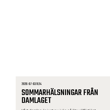
Ulricehamn, 19 juli klockan 15.00 Allsvenskan IF
Elfsborg – IK Sirius, Borås Arena, 19 juli klockan
16.30 Med reservation […]
2026-07-03 11:24
SOMMARHÄLSNINGAR FRÅN
DAMLAGET