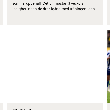
sommaruppehåll. Det blir nästan 3 veckors
ledighet innan de drar igång med träningen igen
inför återstarten av Elitettan i slutet av juli. Laget
kommer dessutom att spela en träningsmatch
under uppehållet då IFK Norrköping står för
motståndet. Matchen spelas söndag den […]