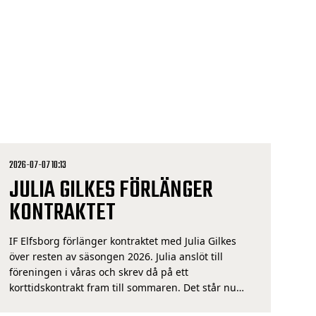
2026-07-07 10:13
JULIA GILKES FÖRLÄNGER
KONTRAKTET
IF Elfsborg förlänger kontraktet med Julia Gilkes
över resten av säsongen 2026. Julia anslöt till
föreningen i våras och skrev då på ett
korttidskontrakt fram till sommaren. Det står nu
klart att detta förlängs över resten av säsongen. –