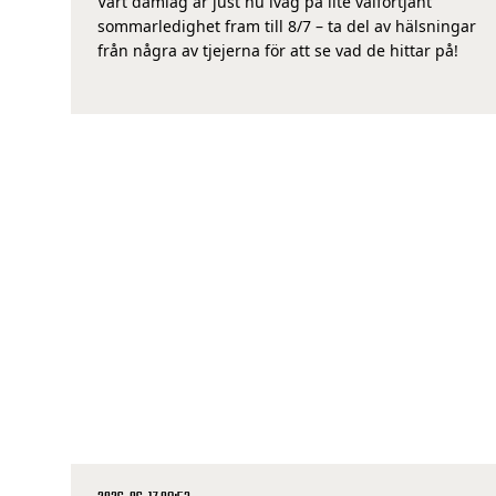
Vårt damlag är just nu iväg på lite välförtjänt
sommarledighet fram till 8/7 – ta del av hälsningar
från några av tjejerna för att se vad de hittar på!