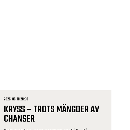
Det känns både bra och kul att ha förlängt
kontraktet. Jag trivs jättebra i laget och […]
2026-06-18 20:58
KRYSS – TROTS MÄNGDER AV
CHANSER