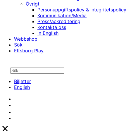
Övrigt
Personuppgiftspolicy & integritetspolicy
Kommunikation/Media
Press/ackreditering
Kontakta oss
In English
Webbshop
Sök
Elfsborg Play
Biljetter
English