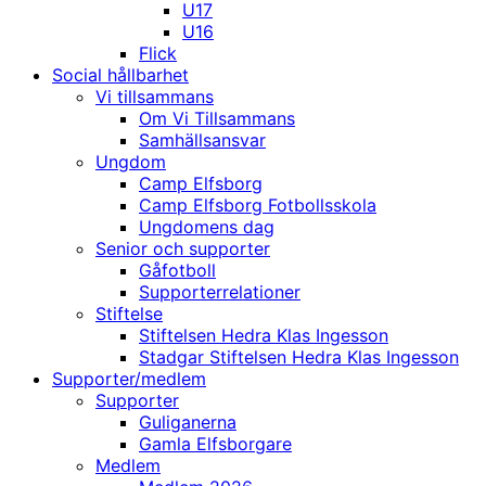
U17
U16
Flick
Social hållbarhet
Vi tillsammans
Om Vi Tillsammans
Samhällsansvar
Ungdom
Camp Elfsborg
Camp Elfsborg Fotbollsskola
Ungdomens dag
Senior och supporter
Gåfotboll
Supporterrelationer
Stiftelse
Stiftelsen Hedra Klas Ingesson
Stadgar Stiftelsen Hedra Klas Ingesson
Supporter/medlem
Supporter
Guliganerna
Gamla Elfsborgare
Medlem