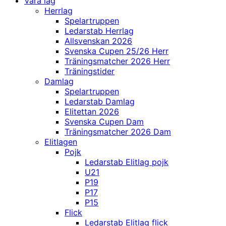
Våra lag
Herrlag
Spelartruppen
Ledarstab Herrlag
Allsvenskan 2026
Svenska Cupen 25/26 Herr
Träningsmatcher 2026 Herr
Träningstider
Damlag
Spelartruppen
Ledarstab Damlag
Elitettan 2026
Svenska Cupen Dam
Träningsmatcher 2026 Dam
Elitlagen
Pojk
Ledarstab Elitlag pojk
U21
P19
P17
P15
Flick
Ledarstab Elitlag flick