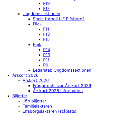
F19
F17
Ungdomssektionen
Spela fotboll i IF Elfsborg?
Flick
F11
F13
F15
Pojk
P14
P13
P11
P9
Ledarstab Ungdomssektionen
Årskort 2026
Årskort 2026
Frågor och svar Årskort 2026
Årskort 2026 information
Biljetter
Köp biljetter
Familjeläktaren
Elfsborgsläktaren (ståplats)