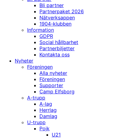
Bli partner
Partnerpaket 2026
Nätverksappen
1904-klubben
Information
GDPR
Social hållbarhet
Partnerbiljetter
Kontakta oss
Nyheter
Föreningen
Alla nyheter
Föreningen
Supporter
Camp Elfsborg
A-trupp
A-lag
Herrlag
Damlag
U-trupp
Pojk
U21