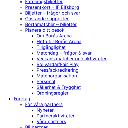
Föreningsbiljetter
Presentkort – IF Elfsborg
Biljetter – frågor och svar
Gästande supporter
Bortamatcher – biljetter
Planera ditt besök
Om Borås Arena
Hitta till Borås Arena
Tillgänglighet
Matchdag – frågor & svar
Veckans matcher och aktiviteter
Bollvärdar/Fair Play
Press/ackreditering
Matchorganisation
Personal
Säkerhet & Trygghet
Ordningsregler
Företag
För våra partners
Nyheter
Partneraktiviteter
Våra partners
Bli partner