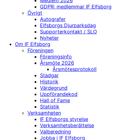
Medlem 2026
GDPR: medlemmar IF Elfsborg
Övrigt
Autografer
Elfsborgs Djurparksdag
Supporterkontakt / SLO
Nyheter
Om IF Elfsborg
Föreningen
Föreningsinfo
Årsmöte 2026
Årsmötesprotokoll
Stadgar
Historik
Värdegrund
Uppförandekod
Hall of Fame
Statistik
Verksamheten
IF Elfsborgs styrelse
Verksamhetsberättelse
Valberedning
Jobba i IF Elfsborg