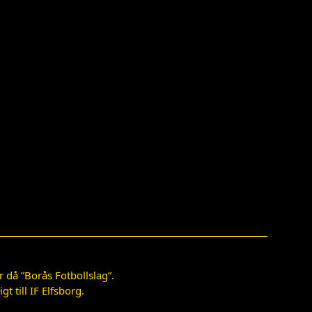
 då ”Borås Fotbollslag”.
 till IF Elfsborg.