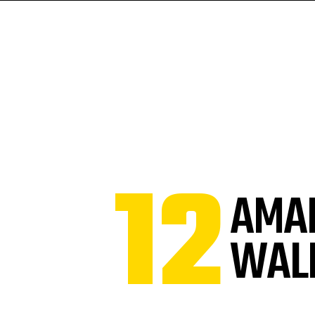
12
AMA
WAL