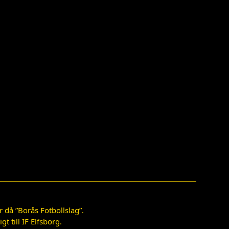
 då ”Borås Fotbollslag”.
 till IF Elfsborg.