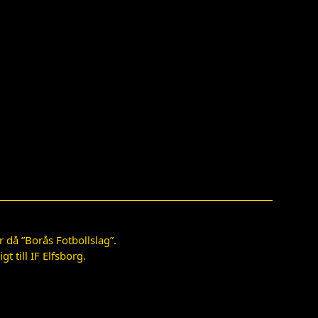
 då ”Borås Fotbollslag”.
 till IF Elfsborg.