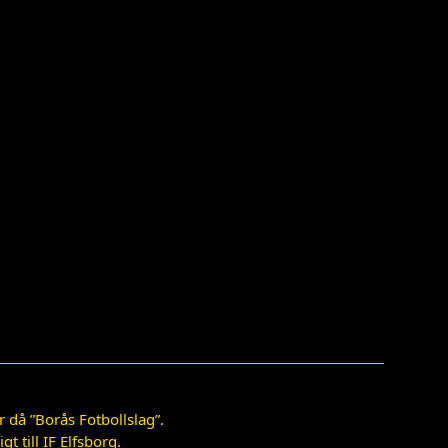
 då ”Borås Fotbollslag”.
 till IF Elfsborg.