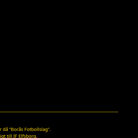
 då ”Borås Fotbollslag”.
 till IF Elfsborg.