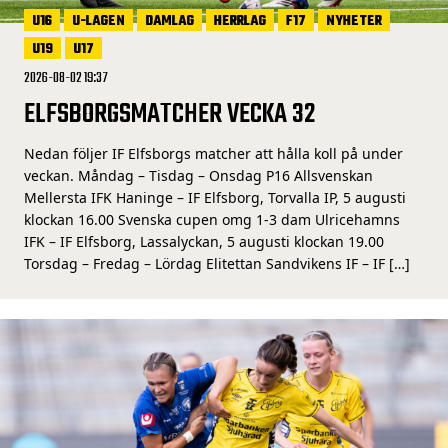
U16
U-LAGEN
DAMLAG
HERRLAG
F17
NYHETER
U19
U17
2026-08-02 19:37
ELFSBORGSMATCHER VECKA 32
Nedan följer IF Elfsborgs matcher att hålla koll på under
veckan. Måndag – Tisdag – Onsdag P16 Allsvenskan
Mellersta IFK Haninge – IF Elfsborg, Torvalla IP, 5 augusti
klockan 16.00 Svenska cupen omg 1-3 dam Ulricehamns
IFK – IF Elfsborg, Lassalyckan, 5 augusti klockan 19.00
Torsdag – Fredag – Lördag Elitettan Sandvikens IF – IF […]