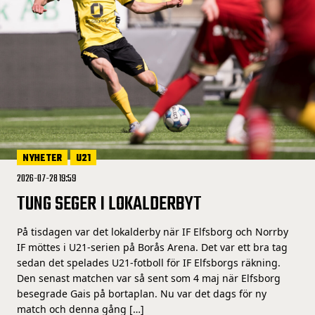
NYHETER
U21
2026-07-28 19:59
TUNG SEGER I LOKALDERBYT
På tisdagen var det lokalderby när IF Elfsborg och Norrby
IF möttes i U21-serien på Borås Arena. Det var ett bra tag
sedan det spelades U21-fotboll för IF Elfsborgs räkning.
Den senast matchen var så sent som 4 maj när Elfsborg
besegrade Gais på bortaplan. Nu var det dags för ny
match och denna gång […]