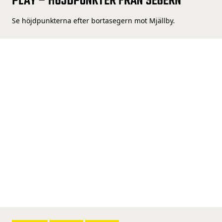
PLAY – HÖJDPUNKTER FRÅN SEGERN
Se höjdpunkterna efter bortasegern mot Mjällby.