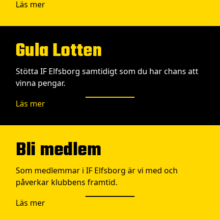
Läs mer
Gula Lotten
Stötta IF Elfsborg samtidigt som du har chans att
vinna pengar.
Läs mer
Bli medlem
Som medlemmar i IF Elfsborg är vi med och
påverkar klubbens framtid.
Läs mer