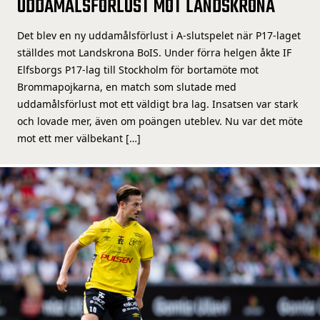
UDDAMÅLSFÖRLUST MOT LANDSKRONA
Det blev en ny uddamålsförlust i A-slutspelet när P17-laget
ställdes mot Landskrona BoIS. Under förra helgen åkte IF
Elfsborgs P17-lag till Stockholm för bortamöte mot
Brommapojkarna, en match som slutade med
uddamålsförlust mot ett väldigt bra lag. Insatsen var stark
och lovade mer, även om poängen uteblev. Nu var det möte
mot ett mer välbekant […]