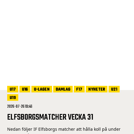
U17
U16
U-LAGEN
DAMLAG
F17
NYHETER
U21
U19
2026-07-26 19:46
ELFSBORGSMATCHER VECKA 31
Nedan följer IF Elfsborgs matcher att hålla koll på under