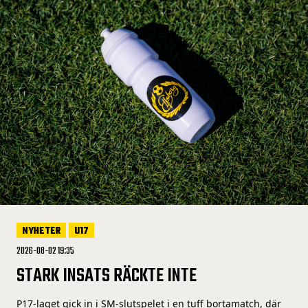
NYHETER
U17
2026-08-02 19:35
STARK INSATS RÄCKTE INTE
P17-laget gick in i SM-slutspelet i en tuff bortamatch, där