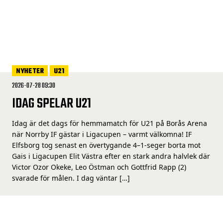
NYHETER
U21
2026-07-28 09:30
IDAG SPELAR U21
Idag är det dags för hemmamatch för U21 på Borås Arena
när Norrby IF gästar i Ligacupen – varmt välkomna! IF
Elfsborg tog senast en övertygande 4–1-seger borta mot
Gais i Ligacupen Elit Västra efter en stark andra halvlek där
Victor Ozor Okeke, Leo Östman och Gottfrid Rapp (2)
svarade för målen. I dag väntar […]