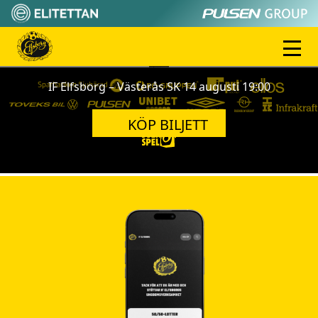
NÄSTA MATCH
IF Elfsborg – Västerås SK 14 augusti 19:00
KÖP BILJETT