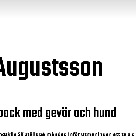
Augustsson
back med gevär och hund
gskile SK ställs på måndag inför utmaningen att ta sig 