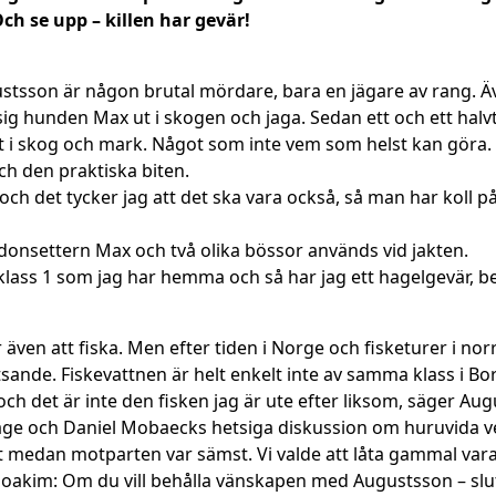
ch se upp – killen har gevär!
ugustsson är någon brutal mördare, bara en jägare av rang. Ä
sig hunden Max ut i skogen och jaga. Sedan ett och ett halv
vilt i skog och mark. Något som inte vem som helst kan gör
ch den praktiska biten.
av och det tycker jag att det ska vara också, så man har koll
ordonsettern Max och två olika bössor används vid jakten.
 klass 1 som jag har hemma och så har jag ett hagelgevär, b
även att fiska. Men efter tiden i Norge och fisketurer i nor
tsande. Fiskevattnen är helt enkelt inte av samma klass i B
ch det är inte den fisken jag är ute efter liksom, säger Au
hage och Daniel Mobaecks hetsiga diskussion om huruvida ve
st medan motparten var sämst. Vi valde att låta gammal var
 Joakim: Om du vill behålla vänskapen med Augustsson – slut