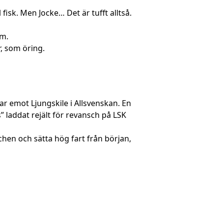
fisk. Men Jocke… Det är tufft alltså.
om.
r, som öring.
ar emot Ljungskile i Allsvenskan. En
 laddat rejält för revansch på LSK
tchen och sätta hög fart från början,