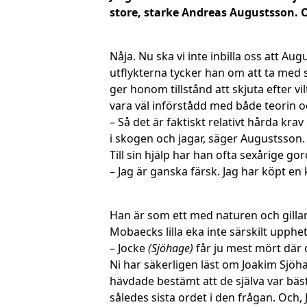
store, starke Andreas Augustsson. O
Nåja. Nu ska vi inte inbilla oss att A
utflykterna tycker han om att ta med 
ger honom tillstånd att skjuta efter 
vara väl införstådd med både teorin o
– Så det är faktiskt relativt hårda kr
i skogen och jagar, säger Augustsson.
Till sin hjälp har han ofta sexårige g
– Jag är ganska färsk. Jag har köpt en
Han är som ett med naturen och gillar 
Mobaecks lilla eka inte särskilt upphe
– Jocke
(Sjöhage)
får ju mest mört där o
Ni har säkerligen läst om Joakim Sjö
hävdade bestämt att de själva var bä
således sista ordet i den frågan. Och,