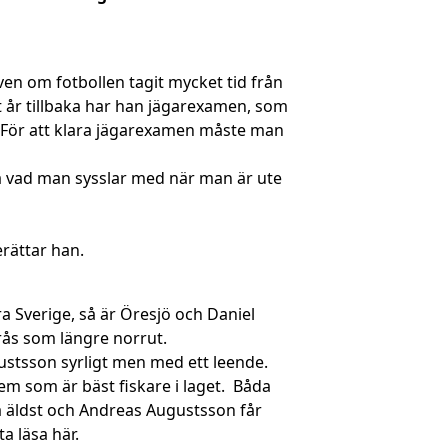
ven om fotbollen tagit mycket tid från
t år tillbaka har han jägarexamen, som
a. För att klara jägarexamen måste man
 på vad man sysslar med när man är ute
erättar han.
ra Sverige, så är Öresjö och Daniel
orås som längre norrut.
gustsson syrligt men med ett leende.
m som är bäst fiskare i laget. Båda
a äldst och Andreas Augustsson får
a läsa här.