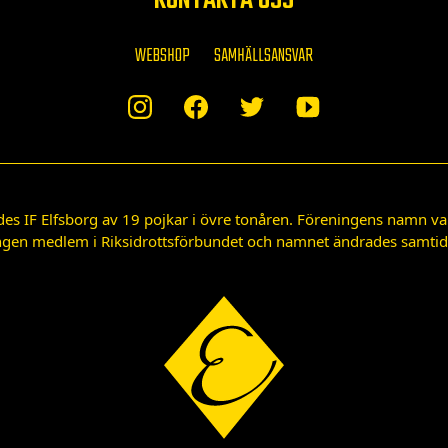
KONTAKTA OSS
WEBSHOP
SAMHÄLLSANSVAR
des IF Elfsborg av 19 pojkar i övre tonåren. Föreningens namn var
gen medlem i Riksidrottsförbundet och namnet ändrades samtidigt