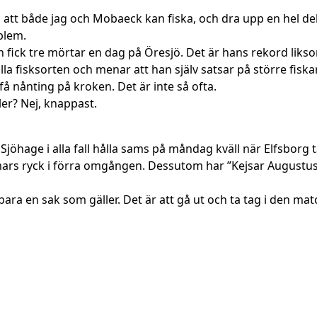
 att både jag och Mobaeck kan fiska, och dra upp en hel del 
blem.
n fick tre mörtar en dag på Öresjö. Det är hans rekord liks
la fisksorten och menar att han själv satsar på större fiska
få nånting på kroken. Det är inte så ofta.
ler? Nej, knappast.
öhage i alla fall hålla sams på måndag kväll när Elfsborg t
almars ryck i förra omgången. Dessutom har ”Kejsar Augustus”
bara en sak som gäller. Det är att gå ut och ta tag i den ma