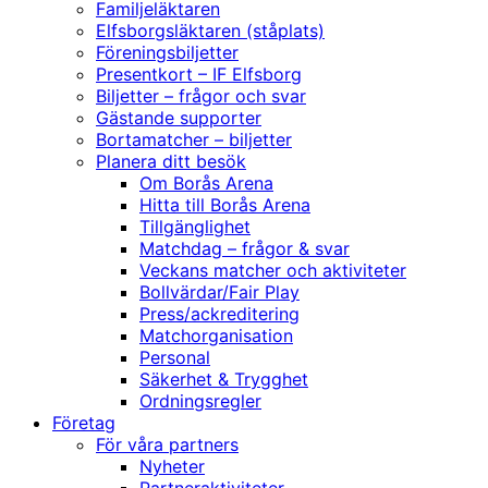
Familjeläktaren
Elfsborgsläktaren (ståplats)
Föreningsbiljetter
Presentkort – IF Elfsborg
Biljetter – frågor och svar
Gästande supporter
Bortamatcher – biljetter
Planera ditt besök
Om Borås Arena
Hitta till Borås Arena
Tillgänglighet
Matchdag – frågor & svar
Veckans matcher och aktiviteter
Bollvärdar/Fair Play
Press/ackreditering
Matchorganisation
Personal
Säkerhet & Trygghet
Ordningsregler
Företag
För våra partners
Nyheter