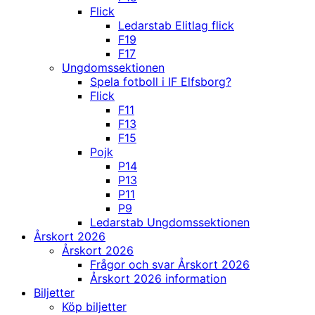
Flick
Ledarstab Elitlag flick
F19
F17
Ungdomssektionen
Spela fotboll i IF Elfsborg?
Flick
F11
F13
F15
Pojk
P14
P13
P11
P9
Ledarstab Ungdomssektionen
Årskort 2026
Årskort 2026
Frågor och svar Årskort 2026
Årskort 2026 information
Biljetter
Köp biljetter