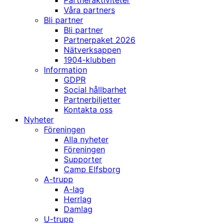
Partneraktiviteter
Våra partners
Bli partner
Bli partner
Partnerpaket 2026
Nätverksappen
1904-klubben
Information
GDPR
Social hållbarhet
Partnerbiljetter
Kontakta oss
Nyheter
Föreningen
Alla nyheter
Föreningen
Supporter
Camp Elfsborg
A-trupp
A-lag
Herrlag
Damlag
U-trupp