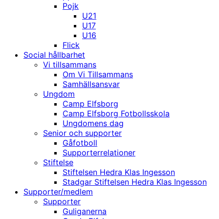
Pojk
U21
U17
U16
Flick
Social hållbarhet
Vi tillsammans
Om Vi Tillsammans
Samhällsansvar
Ungdom
Camp Elfsborg
Camp Elfsborg Fotbollsskola
Ungdomens dag
Senior och supporter
Gåfotboll
Supporterrelationer
Stiftelse
Stiftelsen Hedra Klas Ingesson
Stadgar Stiftelsen Hedra Klas Ingesson
Supporter/medlem
Supporter
Guliganerna