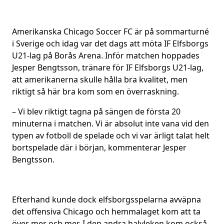
Amerikanska Chicago Soccer FC är på sommarturné
i Sverige och idag var det dags att möta IF Elfsborgs
U21-lag på Borås Arena. Inför matchen hoppades
Jesper Bengtsson, tränare för IF Elfsborgs U21-lag,
att amerikanerna skulle hålla bra kvalitet, men
riktigt så här bra kom som en överraskning.
– Vi blev riktigt tagna på sängen de första 20
minuterna i matchen. Vi är absolut inte vana vid den
typen av fotboll de spelade och vi var ärligt talat helt
bortspelade där i början, kommenterar Jesper
Bengtsson.
Efterhand kunde dock elfsborgsspelarna avväpna
det offensiva Chicago och hemmalaget kom att ta
över mer och mer. I den andra halvleken kom också