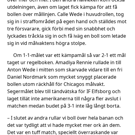
utdelningen, även om laget fick kämpa för att få
bollen över mållinjen. Calle Wede i huvudrollen, tog
sig in i straffområdet på egen hand och ställdes mot
tre försvarare, gick förbi med sin snabbhet och
lyckades tråckla sig in och få iväg en boll som letade
sig in vid målvaktens högra stolpe.
Om 1-1-målet var ett kämpamål så var 2-1 ett mål
taget ur regelboken. Amadiya Rennie rullade in till
Anton Wede i mitten som skarvade vidare till en fri
Daniel Nordmark som mycket snyggt placerade
bollen utom räckhåll för Chicagos målvakt.
Segermålet blev till tändvätska för IF Elfsborg och
laget tillät inte amerikanerna till några fler avslut i
matchen medan budet på 3-1 inte låg långt borta.
– I slutet av andra rullar vi boll över hela banan och
det var tydligt att vi hade mycket mer ork än dem.
Det var en tuff match, speciellt överraskande var