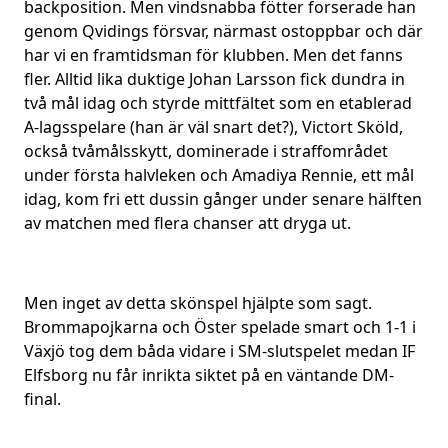
backposition. Men vindsnabba fötter forserade han
genom Qvidings försvar, närmast ostoppbar och där
har vi en framtidsman för klubben. Men det fanns
fler. Alltid lika duktige Johan Larsson fick dundra in
två mål idag och styrde mittfältet som en etablerad
A-lagsspelare (han är väl snart det?), Victort Sköld,
också tvåmålsskytt, dominerade i straffområdet
under första halvleken och Amadiya Rennie, ett mål
idag, kom fri ett dussin gånger under senare hälften
av matchen med flera chanser att dryga ut.
Men inget av detta skönspel hjälpte som sagt.
Brommapojkarna och Öster spelade smart och 1-1 i
Växjö tog dem båda vidare i SM-slutspelet medan IF
Elfsborg nu får inrikta siktet på en väntande DM-
final.