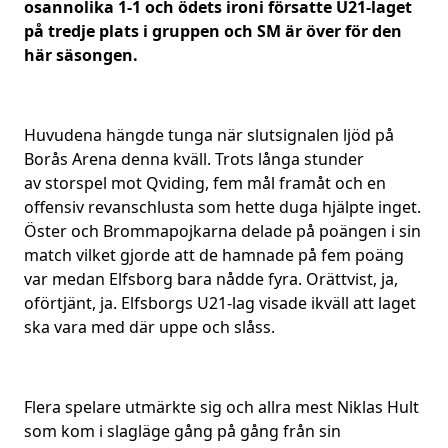
osannolika 1-1 och ödets ironi försatte U21-laget
på tredje plats i gruppen och SM är över för den
här säsongen.
Huvudena hängde tunga när slutsignalen ljöd på
Borås Arena denna kväll. Trots
långa stunder
av storspel mot Qviding, fem mål framåt och en
offensiv revanschlusta som hette duga hjälpte inget.
Öster och Brommapojkarna delade på poängen i sin
match vilket gjorde att de hamnade på fem poäng
var medan Elfsborg bara nådde fyra. Orättvist, ja,
oförtjänt, ja. Elfsborgs U21-lag visade ikväll att laget
ska vara med där uppe och slåss.
Flera spelare utmärkte sig och allra mest Niklas Hult
som kom i slagläge gång på gång från sin