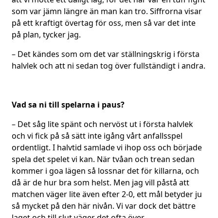
som var jämn längre än man kan tro. Siffrorna visar
på ett kraftigt övertag för oss, men så var det inte
på plan, tycker jag.
– Det kändes som om det var ställningskrig i första
halvlek och att ni sedan tog över fullständigt i andra.
Vad sa ni till spelarna i paus?
– Det såg lite spänt och nervöst ut i första halvlek
och vi fick på så sätt inte igång vårt anfallsspel
ordentligt. I halvtid samlade vi ihop oss och började
spela det spelet vi kan. När tvåan och trean sedan
kommer i goa lägen så lossnar det för killarna, och
då är de hur bra som helst. Men jag vill påstå att
matchen väger lite även efter 2-0, ett mål betyder ju
så mycket på den här nivån. Vi var dock det bättre
laget och till slut väger det ofta över.