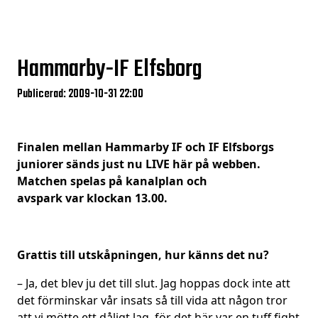
Hammarby-IF Elfsborg
Publicerad: 2009-10-31 22:00
Finalen mellan Hammarby IF och IF Elfsborgs
juniorer sänds just nu LIVE här på webben.
Matchen spelas på kanalplan och
avspark var klockan 13.00.
Grattis till utskåpningen, hur känns det nu?
– Ja, det blev ju det till slut. Jag hoppas dock inte att
det förminskar vår insats så till vida att någon tror
att vi mötte ett dåligt lag, för det här var en tuff fight