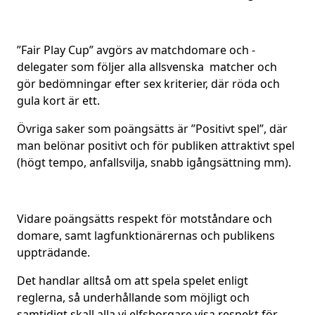
”Fair Play Cup” avgörs av matchdomare och -
delegater som följer alla allsvenska matcher och
gör bedömningar efter sex kriterier, där röda och
gula kort är ett.
Övriga saker som poängsätts är ”Positivt spel”, där
man belönar positivt och för publiken attraktivt spel
(högt tempo, anfallsvilja, snabb igångsättning mm).
Vidare poängsätts respekt för motståndare och
domare, samt lagfunktionärernas och publikens
uppträdande.
Det handlar alltså om att spela spelet enligt
reglerna, så underhållande som möjligt och
samtidigt skall alla vi elfsborgare visa respekt för