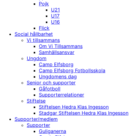
Pojk
U21
U17
U16
Flick
Social hållbarhet
Vi tillsammans
Om Vi Tillsammans
Samhällsansvar
Ungdom
Camp Elfsborg
Camp Elfsborg Fotbollsskola
Ungdomens dag
Senior och supporter
Gåfotboll
Supporterrelationer
Stiftelse
Stiftelsen Hedra Klas Ingesson
Stadgar Stiftelsen Hedra Klas Ingesson
Supporter/medlem
Supporter
Guliganerna