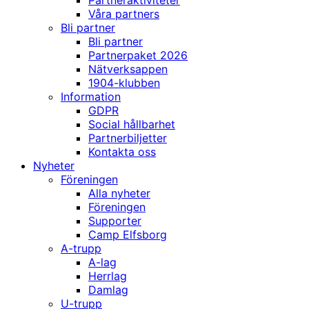
Partneraktiviteter
Våra partners
Bli partner
Bli partner
Partnerpaket 2026
Nätverksappen
1904-klubben
Information
GDPR
Social hållbarhet
Partnerbiljetter
Kontakta oss
Nyheter
Föreningen
Alla nyheter
Föreningen
Supporter
Camp Elfsborg
A-trupp
A-lag
Herrlag
Damlag
U-trupp