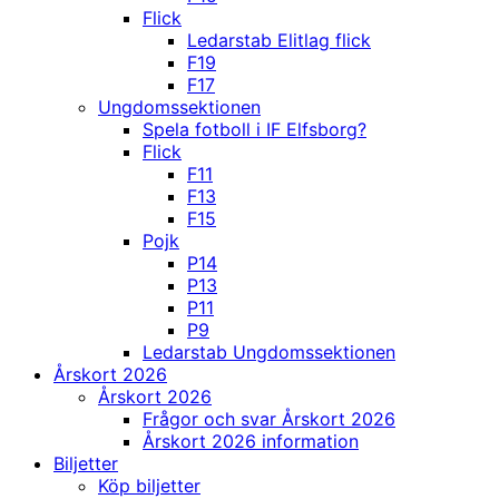
Flick
Ledarstab Elitlag flick
F19
F17
Ungdomssektionen
Spela fotboll i IF Elfsborg?
Flick
F11
F13
F15
Pojk
P14
P13
P11
P9
Ledarstab Ungdomssektionen
Årskort 2026
Årskort 2026
Frågor och svar Årskort 2026
Årskort 2026 information
Biljetter
Köp biljetter