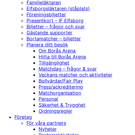
Familjeläktaren
Elfsborgsläktaren (ståplats)
Föreningsbiljetter
Presentkort – IF Elfsborg
Biljetter – frågor och svar
Gästande supporter
Bortamatcher – biljetter
Planera ditt besök
Om Borås Arena
Hitta till Borås Arena
Tillgänglighet
Matchdag – frågor & svar
Veckans matcher och aktiviteter
Bollvärdar/Fair Play
Press/ackreditering
Matchorganisation
Personal
Säkerhet & Trygghet
Ordningsregler
Företag
För våra partners
Nyheter