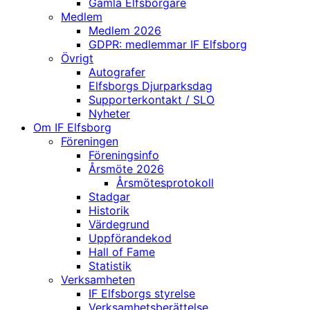
Gamla Elfsborgare
Medlem
Medlem 2026
GDPR: medlemmar IF Elfsborg
Övrigt
Autografer
Elfsborgs Djurparksdag
Supporterkontakt / SLO
Nyheter
Om IF Elfsborg
Föreningen
Föreningsinfo
Årsmöte 2026
Årsmötesprotokoll
Stadgar
Historik
Värdegrund
Uppförandekod
Hall of Fame
Statistik
Verksamheten
IF Elfsborgs styrelse
Verksamhetsberättelse