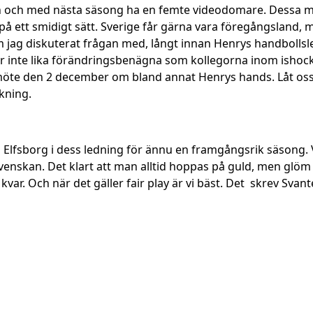
ån och med nästa säsong ha en femte videodomare. Dessa m
 på ett smidigt sätt. Sverige får gärna vara föregångsland, me
 jag diskuterat frågan med, l
ångt innan Henrys handbollsl
inte lika förändringsbenägna som kollegorna inom ishockey
rismöte den 2 december om bland annat Henrys hands. Låt os
kning.
cka Elfsborg i dess ledning för ännu en framgångsrik säsong
svenskan. Det klart att man alltid hoppas på guld, men glöm 
kvar. Och när det gäller fair play är vi bäst. Det skrev Svan