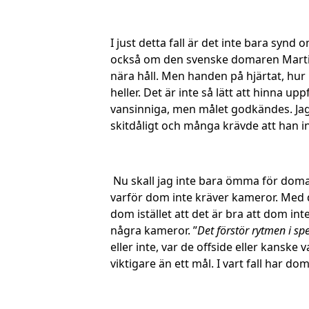
I just detta fall är det inte bara sy
också om den svenske domaren Martin H
nära håll. Men handen på hjärtat, hu
heller. Det är inte så lätt att hinna up
vansinniga, men målet godkändes. Jag
skitdåligt och många krävde att han in
Nu skall jag inte bara ömma för domarn
varför dom inte kräver kameror. Med da
dom istället att det är bra att dom int
några kameror. ”
Det förstör rytmen i spe
eller inte, var de offside eller kanske
viktigare än ett mål. I vart fall har d