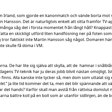
nd om Irland, som gjorde en kanonmatch och vände borta mot 
ansson. Det är naturligtvis enkelt att sitta framför TV-ap
r många såg det i första momentet från långt håll? Knappa
pfatta en skickligt utförd liten handfösning ner på foten som 
 tror faktiskt inte Martin Hansson såg något. Domaren hä
te skulle få döma i VM.
a. De har lite sig själva att skylla, att de hamnar i snålblå
gens TV-teknik har ju deras jobb blivit nästan omöjligt. Ist
e finns. Alla kanske inte tycker så, men dom som uttalat sig 
let.
” Ja lite tid kommer det ta, men det blir spännande att v
 var det hands? Varför skall man avstå från rättvisa domslut 
omarna bättre koll på en boll som är utanför sidlinjen, än de 