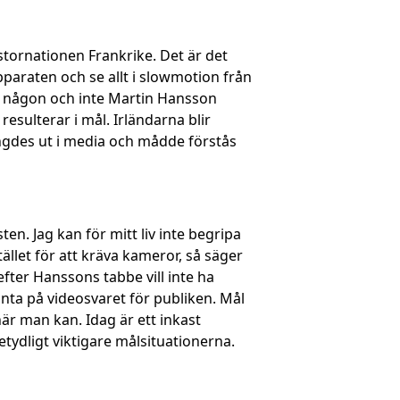
stornationen Frankrike. Det är det
paraten och se allt i slowmotion från
st någon och inte Martin Hansson
resulterar i mål. Irländarna blir
ngdes ut i media och mådde förstås
s
ten. Jag kan för mitt liv inte begripa
ället för att kräva kameror, så säger
efter Hanssons tabbe vill inte ha
änta på videosvaret för publiken. Mål
när man kan. Idag är ett inkast
betydligt viktigare målsituationerna.