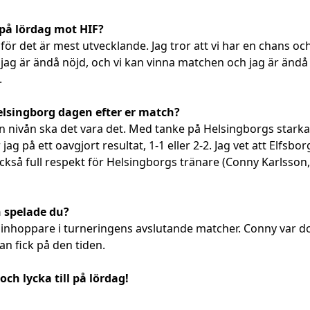
r på lördag mot HIF?
 för det är mest utvecklande. Jag tror att vi har en chans oc
 jag är ändå nöjd, och vi kan vinna matchen och jag är ändå
.
Helsingborg dagen efter er match?
den nivån ska det vara det. Med tanke på Helsingborgs starka
 på ett oavgjort resultat, 1-1 eller 2-2. Jag vet att Elfsborg
 också full respekt för Helsingborgs tränare (Conny Karlss
n spelade du?
 inhoppare i turneringens avslutande matcher. Conny var d
n fick på den tiden.
ch lycka till på lördag!