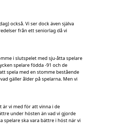
ag) också. Vi ser dock även själva
edelser från ett seniorlag då vi
tomme i slutspelet med sju-åtta spelare
stycken spelare födda -91 och de
cy att spela med en stomme bestående
vad gäller ålder på spelarna. Men vi
är vi med för att vinna i de
bättre under hösten än vad vi gjorde
a spelare ska vara bättre i höst när vi