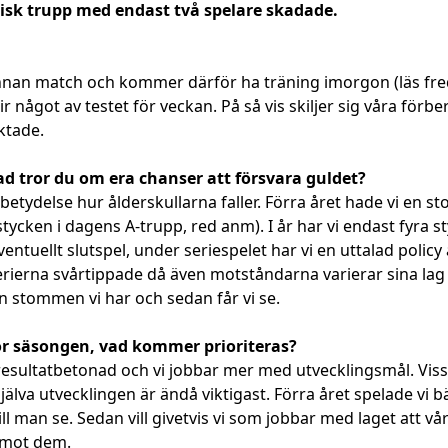
 frisk trupp med endast två spelare skadade.
 innan match och kommer därför ha träning imorgon (läs fred
något av testet för veckan. På så vis skiljer sig våra förber
ktade.
d tror du om era chanser att försvara guldet?
 betydelse hur ålderskullarna faller. Förra året hade vi en s
tycken i dagens A-trupp, red anm). I år har vi endast fyra 
entuellt slutspel, under seriespelet har vi en uttalad poli
serierna svårtippade då även motståndarna varierar sina lag 
den stommen vi har och sedan får vi se.
för säsongen, vad kommer prioriteras?
 resultatbetonad och vi jobbar mer med utvecklingsmål. Visst 
själva utvecklingen är ändå viktigast. Förra året spelade vi 
l man se. Sedan vill givetvis vi som jobbar med laget att vår
emot dem.