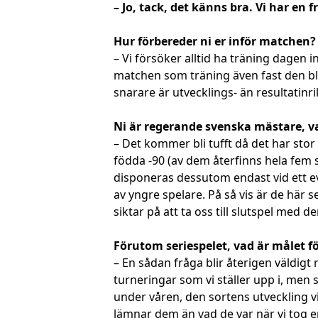
– Jo, tack, det känns bra. Vi har en
Hur förbereder ni er inför matchen?
– Vi försöker alltid ha träning dagen
matchen som träning även fast den blir 
snarare är utvecklings- än resultatinri
Ni är regerande svenska mästare, va
– Det kommer bli tufft då det har stor
födda -90 (av dem återfinns hela fem s
disponeras dessutom endast vid ett ev
av yngre spelare. På så vis är de här 
siktar på att ta oss till slutspel med 
Förutom seriespelet, vad är målet 
– En sådan fråga blir återigen väldigt
turneringar som vi ställer upp i, men 
under våren, den sortens utveckling vil
lämnar dem än vad de var när vi tog 