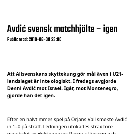
Avdić svensk matchhjälte – igen
Publicerad: 2010-06-08 23:00
Att Allsvenskans skyttekung gör mål även i U21-
landslaget är inte ologiskt. I fredags avgjorde
Denni Avdić mot Israel. Igår, mot Montenegro,
gjorde han det igen.
Efter en halvtimmes spel på Örjans Vall smekte Avdić
in 1–0 på straff. Ledningen utökades strax före
matchslut av Helsingborgs Rasmus Jönsson och