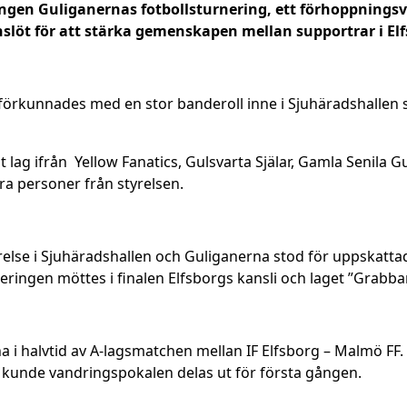
gången Guliganernas fotbollsturnering, ett förhoppnin
löt för att stärka gemenskapen mellan supportrar i Elf
förkunnades med en stor banderoll inne i Sjuhäradshallen 
 lag ifrån Yellow Fanatics, Gulsvarta Själar, Gamla Senila G
gra personer från styrelsen.
relse i Sjuhäradshallen och Guliganerna stod för uppskattad 
ingen möttes i finalen Elfsborgs kansli och laget ”Grabba
 halvtid av A-lagsmatchen mellan IF Elfsborg – Malmö FF. 1-0
kunde vandringspokalen delas ut för första gången.