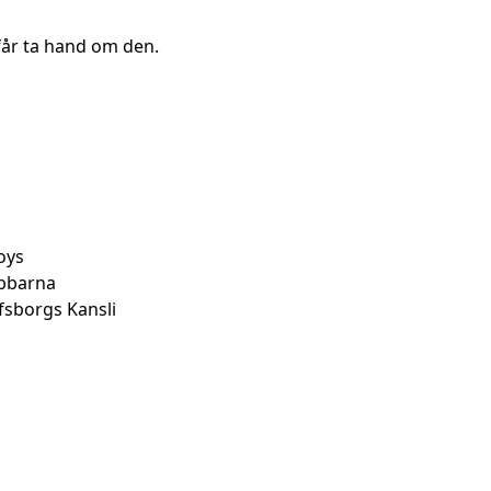
m får ta hand om den.
oys
abbarna
lfsborgs Kansli