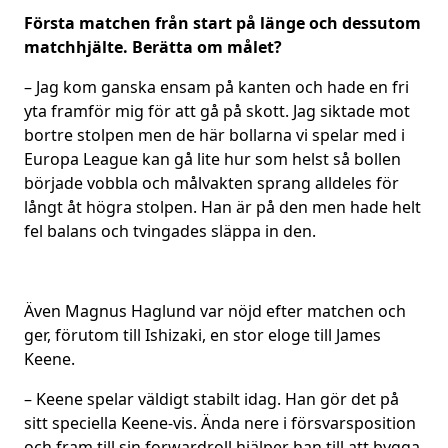
Första matchen från start på länge och dessutom
matchhjälte. Berätta om målet?
– Jag kom ganska ensam på kanten och hade en fri
yta framför mig för att gå på skott. Jag siktade mot
bortre stolpen men de här bollarna vi spelar med i
Europa League kan gå lite hur som helst så bollen
började vobbla och målvakten sprang alldeles för
långt åt högra stolpen. Han är på den men hade helt
fel balans och tvingades släppa in den.
Även Magnus Haglund var nöjd efter matchen och
ger, förutom till Ishizaki, en stor eloge till James
Keene.
– Keene spelar väldigt stabilt idag. Han gör det på
sitt speciella Keene-vis. Ända nere i försvarsposition
och fram till sin forwardroll hjälper han till att bygga