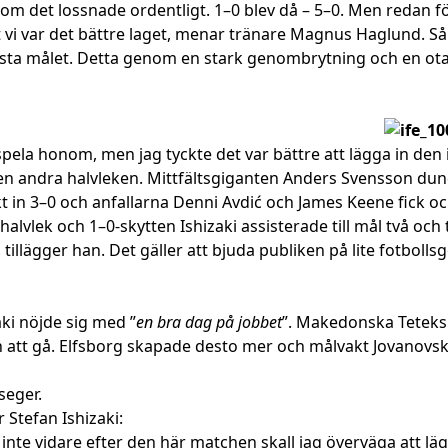
som det lossnade ordentligt. 1–0 blev då – 5–0. Men redan f
tt vi var det bättre laget, menar tränare Magnus Haglund. Så 
örsta målet. Detta genom en stark genombrytning och en ot
pela honom, men jag tyckte det var bättre att lägga in den i 
en andra halvleken. Mittfältsgiganten Anders Svensson dun
 in 3–0 och anfallarna Denni Avdić och James Keene fick ock
alvlek och 1–0-skytten Ishizaki assisterade till mål två och 
tillägger han. Det gäller att bjuda publiken på lite fotbollsg
aki nöjde sig med ”
en bra dag på jobbet
”. Makedonska Teteks
n att gå. Elfsborg skapade desto mer och målvakt Jovanovs
seger.
 Stefan Ishizaki:
i inte vidare efter den här matchen skall jag överväga att l