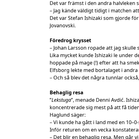
Det var främst i den andra halvleken 
– Jag kände väldigt tidigt i matchen a
Det var Stefan Ishizaki som gjorde f
Jovanovski.
Föredrog krysset
– Johan Larsson ropade att jag skulle s
Lika mycket kunde Ishizaki le under d
hoppade på mage (!) efter att ha smekt
Elfsborg lekte med bortalaget i andra h
– Och så blev det några tunnlar också, 
Behaglig resa
”
Lekstuga
”, menade Denni Avdić. Ishiz
koncentrerade sig mest på att få tide
Haglund säger:
– Vi kunde ha gått i land med en 10–0-
Inför returen om en vecka konstaterar
– Det blir en behaglig resa. Men går v