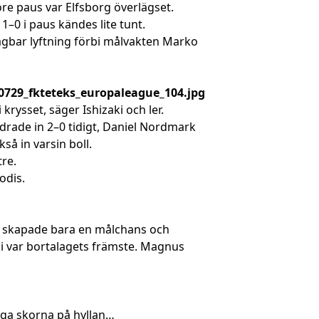
öre paus var Elfsborg överlägset.
1–0 i paus kändes lite tunt.
agbar lyftning förbi målvakten Marko
krysset, säger Ishizaki och ler.
drade in 2–0 tidigt, Daniel Nordmark
så in varsin boll.
tre.
odis.
 skapade bara en målchans och
ki var bortalagets främste. Magnus
ägga skorna på hyllan…