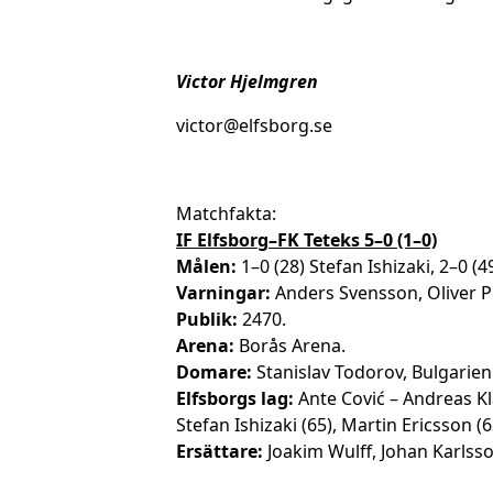
Victor Hjelmgren
victor@elfsborg.se
Matchfakta:
IF Elfsborg–FK Teteks 5–0 (1–0)
Målen:
1–0 (28) Stefan Ishizaki, 2–0 (
Varningar:
Anders Svensson, Oliver P
Publik:
2470.
Arena:
Borås Arena.
Domare:
Stanislav Todorov, Bulgarien
Elfsborgs lag:
Ante Cović – Andreas Kl
Stefan Ishizaki (65), Martin Ericsson (
Ersättare:
Joakim Wulff, Johan Karlsso