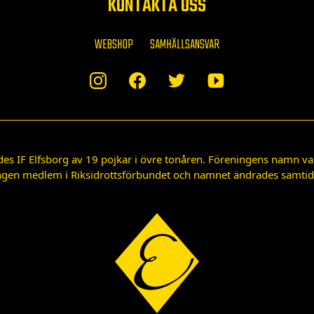
KONTAKTA OSS
WEBSHOP
SAMHÄLLSANSVAR
des IF Elfsborg av 19 pojkar i övre tonåren. Föreningens namn var
gen medlem i Riksidrottsförbundet och namnet ändrades samtidigt