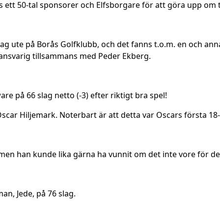
tt 50-tal sponsorer och Elfsborgare för att göra upp om t
dag ute på Borås Golfklubb, och det fanns t.o.m. en och ann
sansvarig tillsammans med Peder Ekberg.
e på 66 slag netto (-3) efter riktigt bra spel!
car Hiljemark. Noterbart är att detta var Oscars första 1
men han kunde lika gärna ha vunnit om det inte vore för de
an, Jede, på 76 slag.