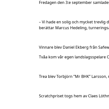
Fredagen den 3:e september samlades e
– Vi hade en solig och mycket trevlig 
berättar Marcus Hedeling, turnering
Vinnare blev Daniel Ekberg från Safewar
Tvåa kom vår egen landslagsspelare Os
Trea blev Torbjörn ”Mr BHK” Larsson, 
Scratchpriset togs hem av Claes Löthm