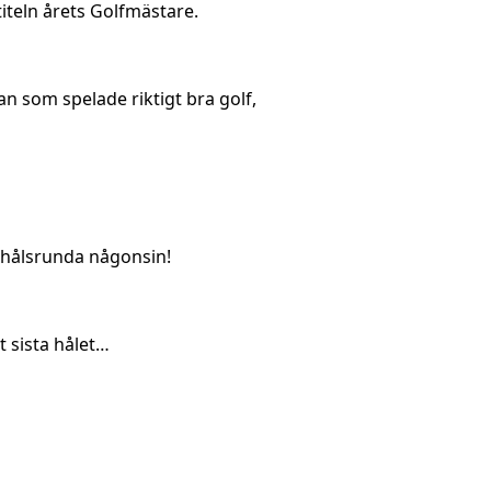
iteln årets Golfmästare.
an som spelade riktigt bra golf,
8-hålsrunda någonsin!
t sista hålet…