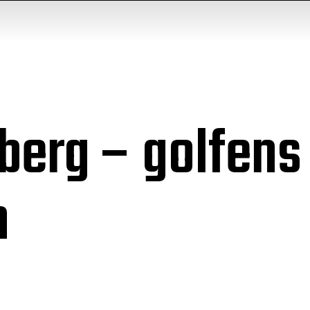
berg – golfens
n