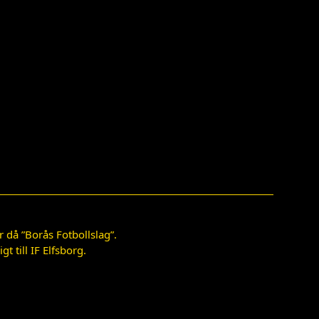
 då ”Borås Fotbollslag”.
 till IF Elfsborg.