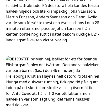
relativt lätträknade. På det stora hela kändes första
halvlek viljelös och lite krampaktig. Johan Larsson,
Martin Ericsson, Anders Svensson och Denni Avdic
var de som försökte mest och Avdics chans i den 28
minuten efter smörpass av Johan Larsson från
kanten borde nog suttit i nätet bakom duktige U21-
landslagsmålvakten Victor Noring.
Men nej, istället för ett förlösande
Elfsborgsmål blev det tvärtom. Den andra halvleken
var bara barnet (läs: i den 46 minuten) då
Trelleborgs Kristian Haynes helt ostörd, trots en hel
klunga med gulsvart runt sig, fick god tid på sig att
ladda på ett skott som skulle visa sig övermäktigt
för Ante Covic att hålla. 1-0 var ett faktum men
halvleken var som sagt ung, det fanns massvis
med tid kvar.