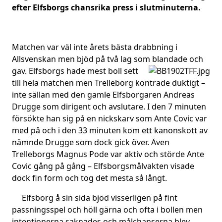
efter Elfsborgs chansrika press i slutminuterna.
Matchen var väl inte årets bästa drabbning i
Allsvenskan men bjöd på två lag som
blandade och
gav. Elfsborgs hade mest boll sett
till hela matchen men Trelleborg kontrade duktigt –
inte sällan med den gamle Elfsborgaren Andreas
Drugge som dirigent och avslutare. I den 7 minuten
försökte han sig på en nickskarv som Ante Covic var
med på och i den 33 minuten kom ett kanonskott av
nämnde Drugge som dock gick över. Även
Trelleborgs Magnus Pode var aktiv och störde Ante
Covic gång på gång – Elfsborgsmålvakten visade
dock fin form och tog det mesta så långt.
Elfsborg å sin sida bjöd visserligen på fint
passningsspel och höll gärna och ofta i bollen men
intentionerna saknades och målchanserna blev