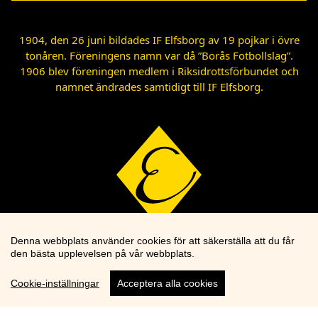
1904, den 26 juni bildades IF Elfsborg av 19 pojkar i övre
tonåren. Föreningens namn var då ”Borås Fotbollslag”.
1906 blev föreningen medlem i Riksidrottsförbundet och
namnet ändrades samtidigt till IF Elfsborg.
Denna webbplats använder cookies för att säkerställa att du får
den bästa upplevelsen på vår webbplats.
Cookie-inställningar
Acceptera alla cookies
Cookie knapp