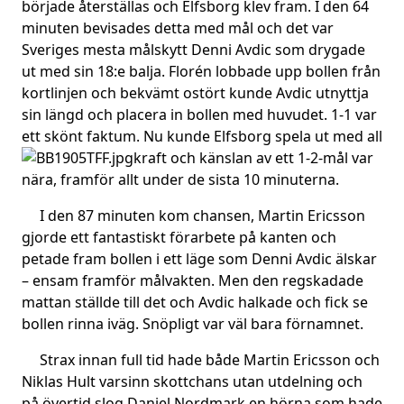
började återställas och Elfsborg klev fram. I den 64
minuten bevisades detta med mål och det var
Sveriges mesta målskytt Denni Avdic som drygade
ut med sin 18:e balja. Florén lobbade upp bollen från
kortlinjen och bekvämt ostört kunde Avdic utnyttja
sin längd och placera in bollen med huvudet. 1-1 var
ett skönt faktum. Nu kunde Elfsborg spela ut med all
kraft
och känslan av ett 1-2-mål var
nära, framför allt under de sista 10 minuterna.
I den 87 minuten kom chansen, Martin Ericsson
gjorde ett fantastiskt förarbete på kanten och
petade fram bollen i ett läge som Denni Avdic älskar
– ensam framför målvakten. Men den regskadade
mattan ställde till det och Avdic halkade och fick se
bollen rinna iväg. Snöpligt var väl bara förnamnet.
Strax innan full tid hade både Martin Ericsson och
Niklas Hult varsinn skottchans utan utdelning och
på övertid slog Daniel Nordmark en hörna som hade