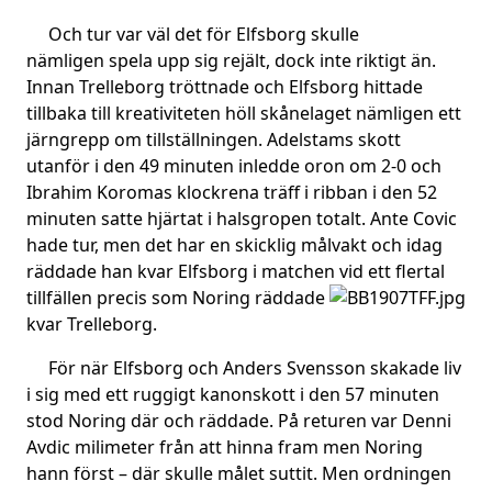
Och tur var väl det för Elfsborg skulle
nämligen spela upp sig rejält, dock inte riktigt än.
Innan Trelleborg tröttnade och Elfsborg hittade
tillbaka till kreativiteten höll skånelaget nämligen ett
järngrepp om tillställningen. Adelstams skott
utanför i den 49 minuten inledde oron om 2-0 och
Ibrahim Koromas klockrena träff i ribban i den 52
minuten satte hjärtat i halsgropen totalt. Ante Covic
hade tur, men det har en skicklig målvakt och idag
räddade han kvar Elfsborg i matchen vid ett flertal
tillfällen
precis som Noring räddade
kvar Trelleborg.
För när Elfsborg och Anders Svensson skakade liv
i sig med ett ruggigt kanonskott i den 57 minuten
stod Noring där och räddade. På returen var Denni
Avdic milimeter från att hinna fram men Noring
hann först – där skulle målet suttit. Men ordningen