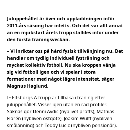
Juluppehållet är över och uppladdningen inför
2011-års säsong har inletts. Och det var allt annat
än en mjukstart årets trupp ställdes inför under
den första träningsveckan
.
– Vi inriktar oss på hård fysisk tillvänjning nu. Det
handlar om tydlig individuell fysträning och
mycket kollektiv fotboll. Nu ska kroppen vänja
sig vid fotboll igen och vi spelar i stora
formationer med något lägre intensitet, säger
Magnus Haglund.
IF Elfsborgs A-trupp är tillbaka i träning efter
juluppehållet. Visserligen utan en rad profiler.
Saknas gör Denni Avdic (nyblivet proffs), Mathias
Florén (nybliven östgöte), Joakim Wulff (nybliven
smålänning) och Teddy Lucic (nybliven pensionär).