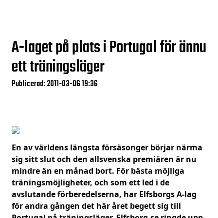
A-laget på plats i Portugal för ännu
ett träningsläger
Publicerad: 2011-03-06 19:36
En av världens längsta försäsonger börjar närma
sig sitt slut och den allsvenska premiären är nu
mindre än en månad bort. För bästa möjliga
träningsmöjligheter, och som ett led i de
avslutande förberedelserna, har Elfsborgs A-lag
för andra gången det här året begett sig till
Portugal på träningsläger. Elfsborg.se ringde upp