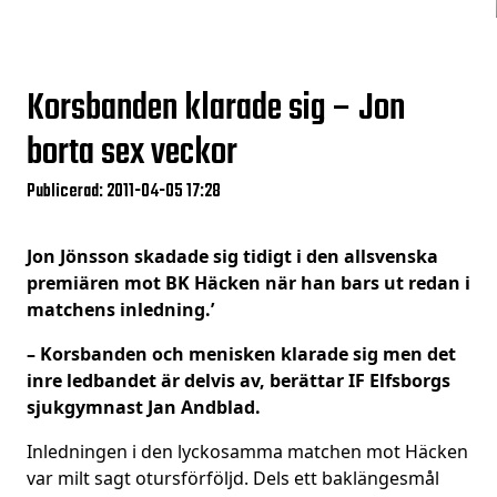
Korsbanden klarade sig – Jon
borta sex veckor
Publicerad: 2011-04-05 17:28
Jon Jönsson skadade sig tidigt i den allsvenska
premiären mot BK Häcken när han bars ut redan i
matchens inledning.’
– Korsbanden och menisken klarade sig men det
inre ledbandet är delvis av, berättar IF Elfsborgs
sjukgymnast Jan Andblad.
Inledningen i den lyckosamma matchen mot Häcken
var milt sagt otursförföljd. Dels ett baklängesmål