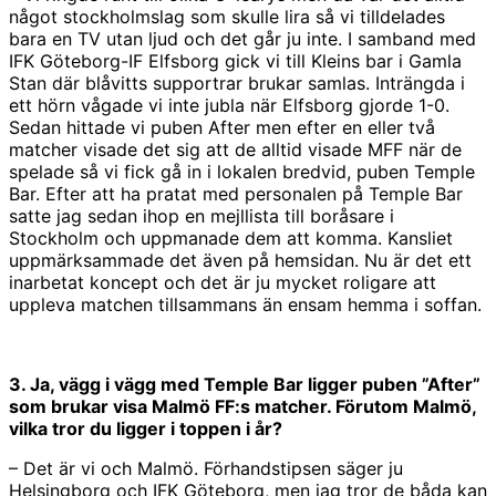
något stockholmslag som skulle lira så vi tilldelades
bara en TV utan ljud och det går ju inte. I samband med
IFK Göteborg-IF Elfsborg gick vi till Kleins bar i Gamla
Stan där blåvitts supportrar brukar samlas. Inträngda i
ett hörn vågade vi inte jubla när Elfsborg gjorde 1-0.
Sedan hittade vi puben After men efter en eller två
matcher visade det sig att de alltid visade MFF när de
spelade så vi fick gå in i lokalen bredvid, puben Temple
Bar. Efter att ha pratat med personalen på Temple Bar
satte jag sedan ihop en mejllista till boråsare i
Stockholm och uppmanade dem att komma. Kansliet
uppmärksammade det även på hemsidan. Nu är det ett
inarbetat koncept och det är ju mycket roligare att
uppleva matchen tillsammans än ensam hemma i soffan.
3. Ja, vägg i vägg med Temple Bar ligger puben ”After”
som brukar visa Malmö FF:s matcher. Förutom Malmö,
vilka tror du ligger i toppen i år?
– Det är vi och Malmö. Förhandstipsen säger ju
Helsingborg och IFK Göteborg, men jag tror de båda kan