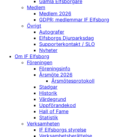
Gamla Elfsborgare
Medlem
Medlem 2026
GDPR: medlemmar IF Elfsborg
Övrigt
Autografer
Elfsborgs Djurparksdag
Supporterkontakt / SLO
Nyheter
Om IF Elfsborg
Föreningen
Föreningsinfo
Årsmöte 2026
Årsmötesprotokoll
Stadgar
Historik
Värdegrund
Uppförandekod
Hall of Fame
Statistik
Verksamheten
IF Elfsborgs styrelse
Verksamhetsberättelse