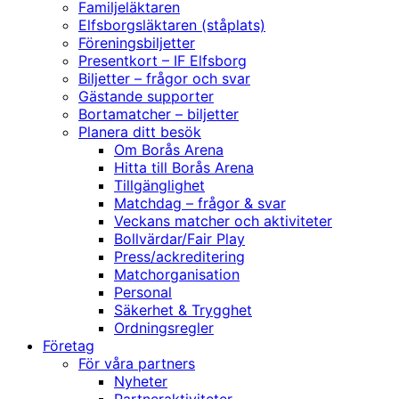
Familjeläktaren
Elfsborgsläktaren (ståplats)
Föreningsbiljetter
Presentkort – IF Elfsborg
Biljetter – frågor och svar
Gästande supporter
Bortamatcher – biljetter
Planera ditt besök
Om Borås Arena
Hitta till Borås Arena
Tillgänglighet
Matchdag – frågor & svar
Veckans matcher och aktiviteter
Bollvärdar/Fair Play
Press/ackreditering
Matchorganisation
Personal
Säkerhet & Trygghet
Ordningsregler
Företag
För våra partners
Nyheter