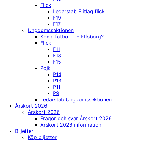
Flick
Ledarstab Elitlag flick
F19
F17
Ungdomssektionen
Spela fotboll i IF Elfsborg?
Flick
F11
F13
F15
Pojk
P14
P13
P11
P9
Ledarstab Ungdomssektionen
Årskort 2026
Årskort 2026
Frågor och svar Årskort 2026
Årskort 2026 information
Biljetter
Köp biljetter