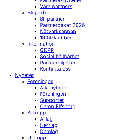
Partneraktiviteter
Våra partners
Bli partner
Bli partner
Partnerpaket 2026
Nätverksappen
1904-klubben
Information
GDPR
Social hållbarhet
Partnerbiljetter
Kontakta oss
Nyheter
Föreningen
Alla nyheter
Föreningen
Supporter
Camp Elfsborg
A-trupp
A-lag
Herrlag
Damlag
U-trupp