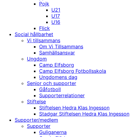
Pojk
U21
U17
U16
Flick
Social hållbarhet
Vi tillsammans
Om Vi Tillsammans
Samhällsansvar
Ungdom
Camp Elfsborg
Camp Elfsborg Fotbollsskola
Ungdomens dag
Senior och supporter
Gåfotboll
Supporterrelationer
Stiftelse
Stiftelsen Hedra Klas Ingesson
Stadgar Stiftelsen Hedra Klas Ingesson
Supporter/medlem
Supporter
Guliganerna