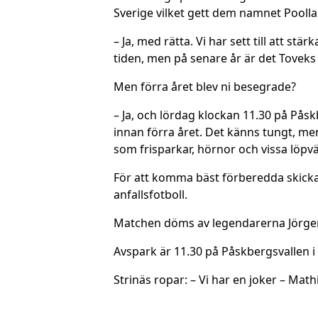
Sverige vilket gett dem namnet Poolla
– Ja, med rätta. Vi har sett till att st
tiden, men på senare år är det Toveks 
Men förra året blev ni besegrade?
– Ja, och lördag klockan 11.30 på Påsk
innan förra året. Det känns tungt, me
som frisparkar, hörnor och vissa löpväg
För att komma bäst förberedda skickad
anfallsfotboll.
Matchen döms av legendarerna Jörgen ”
Avspark är 11.30 på Påskbergsvallen i
Strinäs ropar: – Vi har en joker – Mat