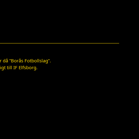
 då ”Borås Fotbollslag”.
 till IF Elfsborg.