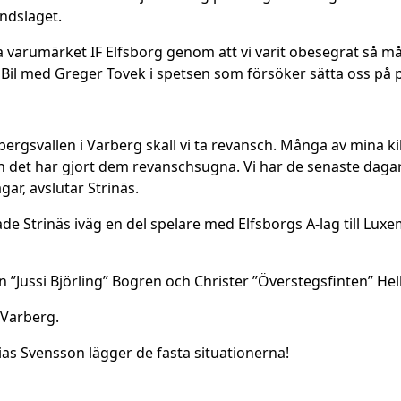
ndslaget.
ärka varumärket IF Elfsborg genom att vi varit obesegrat så må
Bil med Greger Tovek i spetsen som försöker sätta oss på pla
bergsvallen i Varberg skall vi ta revansch. Många av mina ki
n det har gjort dem revanschsugna. Vi har de senaste dagar
ar, avslutar Strinäs.
e Strinäs iväg en del spelare med Elfsborgs A-lag till Luxe
Jussi Björling” Bogren och Christer ”Överstegsfinten” Hell
 Varberg.
hias Svensson lägger de fasta situationerna!