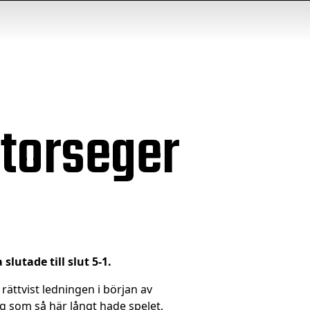
 storseger
lutade till slut 5-1.
rättvist ledningen i början av
ag som så här långt hade spelet,