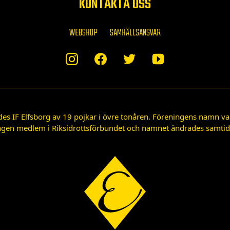
KONTAKTA OSS
WEBSHOP
SAMHÄLLSANSVAR
des IF Elfsborg av 19 pojkar i övre tonåren. Föreningens namn var
gen medlem i Riksidrottsförbundet och namnet ändrades samtidigt