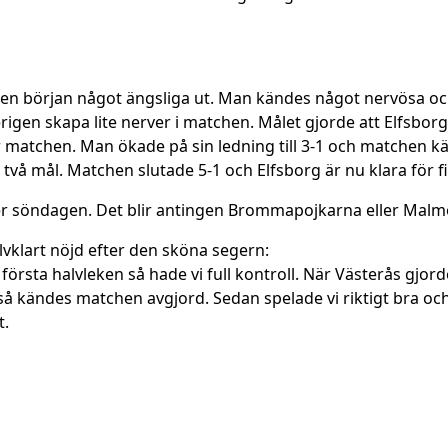
ll en början något ängsliga ut. Man kändes något nervösa oc
terigen skapa lite nerver i matchen. Målet gjorde att Elfsborg
er matchen. Man ökade på sin ledning till 3-1 och matchen k
vå mål. Matchen slutade 5-1 och Elfsborg är nu klara för fi
der söndagen. Det blir antingen Brommapojkarna eller Malmö
lvklart nöjd efter den sköna segern:
n första halvleken så hade vi full kontroll. När Västerås gjo
å kändes matchen avgjord. Sedan spelade vi riktigt bra och g
t.