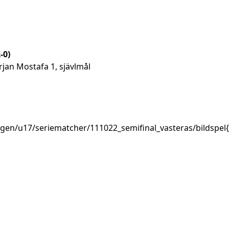
-0)
jan Mostafa 1, sjävlmål
agen/u17/seriematcher/111022_semifinal_vasteras/bildspel{/g