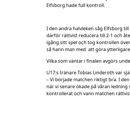
Elfsborg hade full kontroll.
I den andra halvleken såg Elfsborg ti
därför rättvist reducera till 2-1 och å
igång sitt spel och tog kontrollen öv
så hann man med att göra ytterligare t
Vilka som väntar i finalen avgörs un
U17:s tränare Tobias Linderoth var sjä
– Vi började matchen riktigt bra. I de
när vi senare ökade på våran ledning s
kontrollerat och vann matchen rättvis