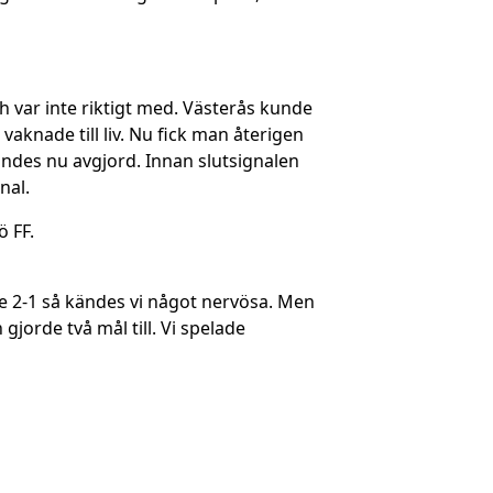
h var inte riktigt med. Västerås kunde
 vaknade till liv. Nu fick man återigen
ändes nu avgjord. Innan slutsignalen
nal.
 FF.
rde 2-1 så kändes vi något nervösa. Men
jorde två mål till. Vi spelade