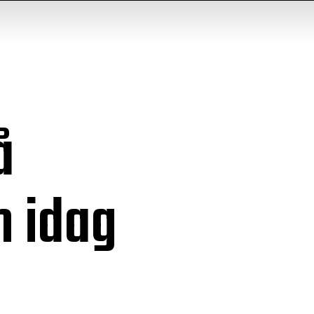
å
n idag