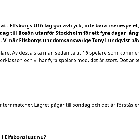
tt Elfsborgs U16-lag gör avtryck, inte bara i seriespelet
idag till Bosön utanför Stockholm för ett fyra dagar lång
6. Vi når Elfsborgs ungdomsansvarige Tony Lundqvist påvä
elare. Av dessa ska man sedan ta ut 16 spelare som kommer
erklassen och vi har fyra spelare med, det är stort. Det är e
ternmatcher. Lägret pågår till söndag och det är förstås en
i Elfsborg just nu?