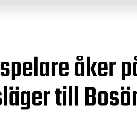
spelare åker p
läger till Bosö