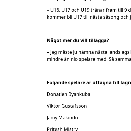
– U16, U17 och U19 tränar fram till 9
kommer bli U17 till nästa säsong och j
Något mer du vill tillägga?
– Jag måste ju nämna nästa landslagsl
mindre än nio spelare med. Så sammanla
Följande spelare är uttagna till lägr
Donatien Byankuba
Viktor Gustafsson
Jamy Makindu
Pritesh Mistry