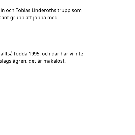
 min och Tobias Linderoths trupp som
essant grupp att jobba med.
lltså födda 1995, och där har vi inte
slagslägren, det är makalöst.