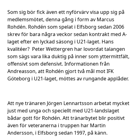
Som sig bör fick även ett nyförvärv visa upp sig på
medlemsmötet, denna gång i form av Marcus
Rohdén. Rohdén som spelat i Elfsborg sedan 2006
skrev för bara några veckor sedan kontrakt med A-
laget efter en lyckad säsong i U21-laget. Hans
kvalitéer? Peter Wettergren har lovordat talangen
som sägs vara lika duktig på inner som yttermittfält,
offensivt som defensivt. Informationen från
Andreasson, att Rohdén gjort två mål mot IFK
Göteborg i U21-laget, möttes av rungande applåder.
Att nye tränaren Jörgen Lennartsson arbetat mycket
just med unga och speciellt med U21-landslaget
bådar gott för Rohdén. Att tränarbytet blir positivt
även för veteranerna i truppen har Martin
Andersson, i Elfsborg sedan 1997, på känn.