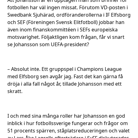
Att Johansson är en upptagen man som brinner för
fotbollen har väl ingen missat. Förutom VD-posten i
Swedbank Sjuhärad, ordföranderollerna i IF Elfsborg
och SEF (Föreningen Svensk Elitfotboll) jobbar han
även inom finanskommittéen i SEFs europeiska
motsvarighet. Följaktligen kom frågan, får vi snart
se Johansson som UEFA-president?
– Absolut inte. Ett gruppspel i Champions League
med Elfsborg sen avgår jag. Fast det kan gärna få
dröja i alla fall något år, tillade Johansson med ett
skratt.
I och med sina många roller har Johansson en god
inblick i hur fotbollssverige fungerar och frågor om
51 procents spärren, ståplatsreduceringen och valet