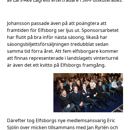
av Lars-Åke Lagrells efterträdare i SvFF diskuterades.
Johansson passade även på att poängtera att
framtiden för Elfsborg ser ljus ut. Sponsorsarbetet
har flutit på bra inför nästa säsong, likaså har
säsongsbiljettsförsäljningen tredubblat sedan
samma tid förra året. Att fem elfsborgare kommer
att finnas representerade i landslagets vinterturné
är även det ett kvitto på Elfsborgs framgång.
Därefter tog Elfsborgs nye medlemsansvarig Eric
Sjölin över micken tillsammans med Jan Ryrlén och