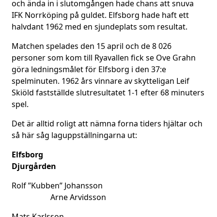
och ända in i slutomgången hade chans att snuva
IFK Norrköping på guldet. Elfsborg hade haft ett
halvdant 1962 med en sjundeplats som resultat.
Matchen spelades den 15 april och de 8 026
personer som kom till Ryavallen fick se Ove Grahn
göra ledningsmålet för Elfsborg i den 37:e
spelminuten. 1962 års vinnare av skytteligan Leif
Skiöld fastställde slutresultatet 1-1 efter 68 minuters
spel.
Det är alltid roligt att nämna forna tiders hjältar och
så här såg laguppställningarna ut:
Elfsbor
Djurgården
Rolf ”Kubben” Johansson
Arne Arvidsson
Mats Karlsson