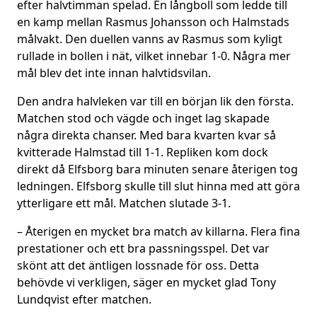
efter halvtimman spelad. En långboll som ledde till
en kamp mellan Rasmus Johansson och Halmstads
målvakt. Den duellen vanns av Rasmus som kyligt
rullade in bollen i nät, vilket innebar 1-0. Några mer
mål blev det inte innan halvtidsvilan.
Den andra halvleken var till en början lik den första.
Matchen stod och vägde och inget lag skapade
några direkta chanser. Med bara kvarten kvar så
kvitterade Halmstad till 1-1. Repliken kom dock
direkt då Elfsborg bara minuten senare återigen tog
ledningen. Elfsborg skulle till slut hinna med att göra
ytterligare ett mål. Matchen slutade 3-1.
– Återigen en mycket bra match av killarna. Flera fina
prestationer och ett bra passningsspel. Det var
skönt att det äntligen lossnade för oss. Detta
behövde vi verkligen, säger en mycket glad Tony
Lundqvist efter matchen.